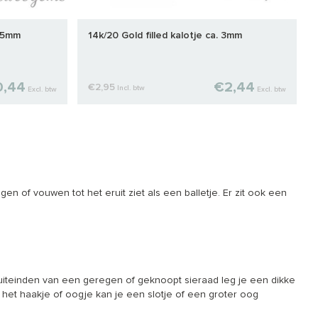
3,5mm
14k/20 Gold filled kalotje ca. 3mm
0,44
€2,44
€2,95
Incl. btw
Excl. btw
Excl. btw
gen of vouwen tot het eruit ziet als een balletje. Er zit ook een
 uiteinden van een geregen of geknoopt sieraad leg je een dikke
n het haakje of oogje kan je een slotje of een groter oog