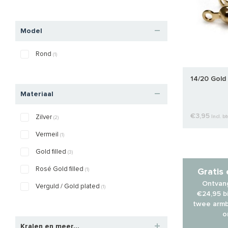
Model
Rond
(1)
14/20 Gold 
Materiaal
€3,95
Zilver
Incl. b
(2)
Vermeil
(1)
Gold filled
(3)
Rosé Gold filled
(1)
Gratis
Ontvang
Verguld / Gold plated
(1)
€24,95 bi
twee armb
o
Kralen en meer...