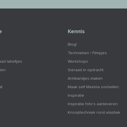
e
Kennis
Blog!
Technieken / Filmpjes
aad labeltjes
Workshops
nten
Sieraad in opdracht
Armbandjes maken
at
Maak zelf Maxima oorbellen
Inspiratie
Inspiratie foto's aanleveren
Knooptechniek rond elastiek