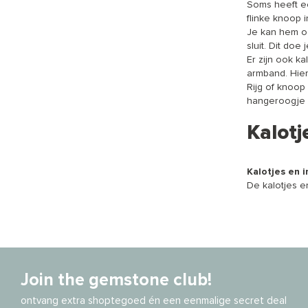
Soms heeft 
flinke knoop i
Je kan hem oo
sluit. Dit doe 
Er zijn ook k
armband. Hier
Rijg of knoop
hangeroogje o
Kalotj
Kalotjes en i
De kalotjes en
Join the gemstone club!
ontvang extra shoptegoed én een eenmalige secret deal