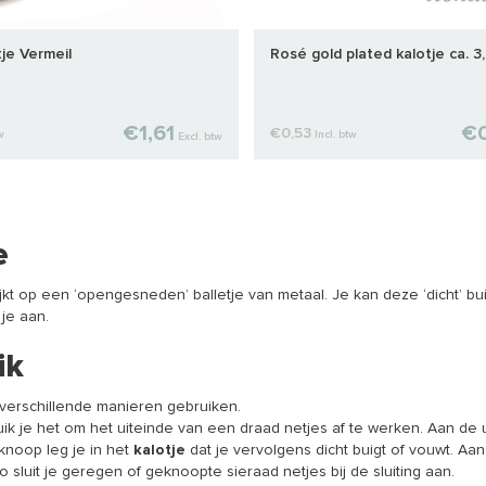
tje Vermeil
Rosé gold plated kalotje ca. 
€1,61
€
€0,53
w
Incl. btw
Excl. btw
e
ijkt op een ‘opengesneden’ balletje van metaal. Je kan deze ‘dicht’ bui
je aan.
ik
verschillende manieren gebruiken.
ik je het om het uiteinde van een draad netjes af te werken. Aan de
noop leg je in het
kalotje
dat je vervolgens dicht buigt of vouwt. Aa
 sluit je geregen of geknoopte sieraad netjes bij de sluiting aan.