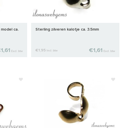
r model ca.
Sterling zilveren kalotje ca. 3.5mm
1,61
€1,61
€1,95
Incl. btw
Excl. btw
Excl. btw