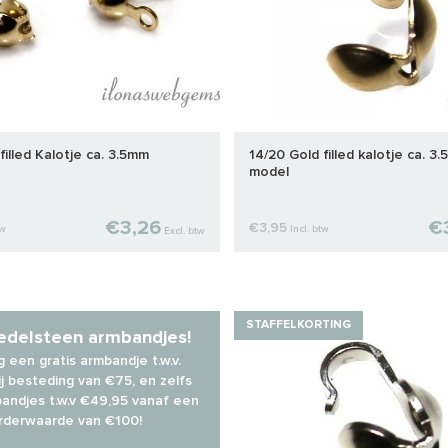
filled Kalotje ca. 3.5mm
14/20 Gold filled kalotje ca. 
model
€3,26
€
€3,95
tw
Incl. btw
Excl. btw
STAFFELKORTING
 edelsteen armbandjes!
 een gratis armbandje t.w.v.
j besteding van €75, en zelfs
andjes t.w.v €49,95 vanaf een
rderwaarde van €100!