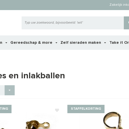
Zakelijk in
en
Gereedschap & more
Zelf sieraden maken
Take it O
es en inlakballen
TING
STAFFELKORTING