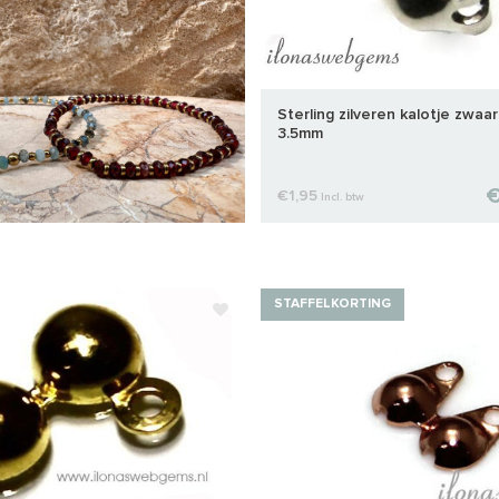
Sterling zilveren kalotje zwaa
3.5mm
€
€1,95
Incl. btw
STAFFELKORTING