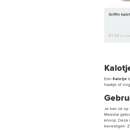
Griffin kalo
€1,95
Incl. bt
Kalotj
Een
Kalotje
l
haakje of oog
Gebru
Je kan ze op 
Meestal gebru
knoop. Deze k
bevestigen. Zo