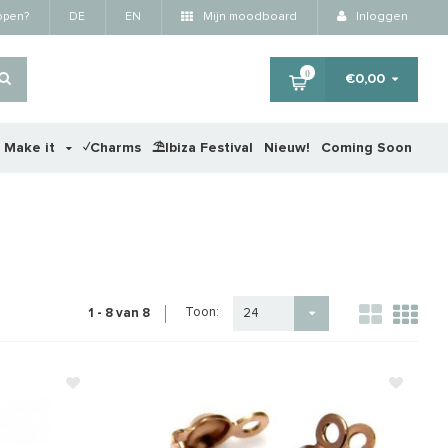
kopen?
DE
EN
Mijn moodboard
Inloggen
0
€0,00
r Make it
✓Charms
⛱️Ibiza Festival
Nieuw!
Coming Soon
Toon:
1 - 8 van 8
24