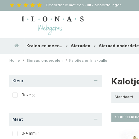
Beoordeeld met een
-
uit
-
beoordelingen
Kralen en meer...
Sieraden
Sieraad onderdel
/
/
Home
Sieraad onderdelen
Kalotjes en inlakballen
Kalotj
Kleur
Roze
(2)
Standaard
STAFFELKOR
Maat
3-4 mm
(1)