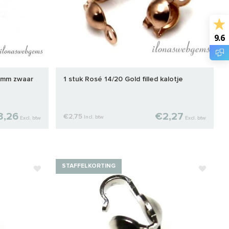
9.6
3.5mm zwaar
1 stuk Rosé 14/20 Gold filled kalotje
3,26
€2,27
€2,75
Incl. btw
Excl. btw
Excl. btw
STAFFELKORTING