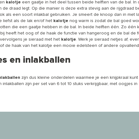
een
kalotje
een gaatje in het deel tussen beide helften van de bal. In 
n de draad legt. Op die manier is deze extra stevig aan de rijgdraad b
k als een soort inlakbal gebruiken. Je smeert de knoop dan in met l
je liefst als de lak en/of het
kalotje
nog warm is zodat de bal goed wor
alotten die een gaatje hebben in de bal. In beide helften één. Zo één
bij heeft het oog of de haak de functie van hangeroog en de bal de fu
 vervolgens je sieraad met het
kalotje
. Werk je sieraad netjes af, e
f de haak van het kalotje een mooie edelsteen of andere opvallend
es en inlakballen
nlakballen
zijn dus kleine onderdelen waarmee je een knijpkraal kunt
 inlakballen zijn per set van 6 tot 10 stuks verkrijgbaar, met oogjes i