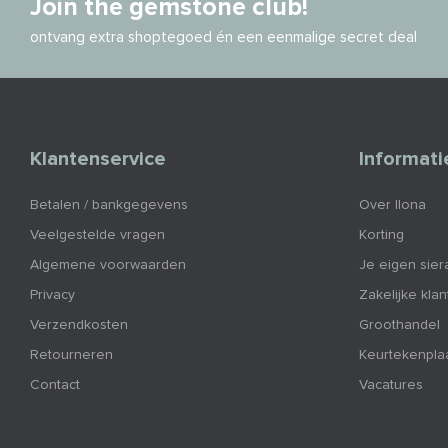
Join the gemstone club!
ontvang extra shoptegoed én een eenmalige secret deal
Klantenservice
Informati
Betalen / bankgegevens
Over Ilona
Veelgestelde vragen
Korting
Algemene voorwaarden
Je eigen sier
Privacy
Zakelijke kla
Verzendkosten
Groothandel
Retourneren
Keurtekenpla
Contact
Vacatures