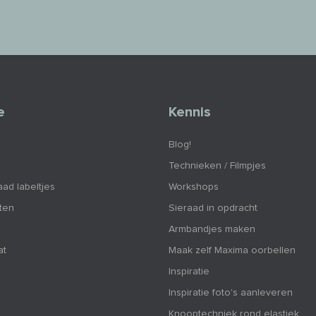
e
Kennis
Blog!
Technieken / Filmpjes
aad labeltjes
Workshops
nten
Sieraad in opdracht
Armbandjes maken
at
Maak zelf Maxima oorbellen
Inspiratie
Inspiratie foto's aanleveren
Knooptechniek rond elastiek