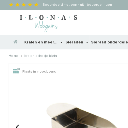
Beoordeeld met een
-
uit
-
beoordelingen
Kralen en meer...
Sieraden
Sieraad onderdel
/
Home
Kralen schepje klein
Wellicht zijn deze producten
Plaats in moodboard