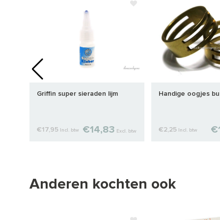
Griffin super sieraden lijm
Handige oogjes bu
€14,83
€
€17,95
€2,25
Incl. btw
Incl. btw
cl. btw
Excl. btw
Anderen kochten ook