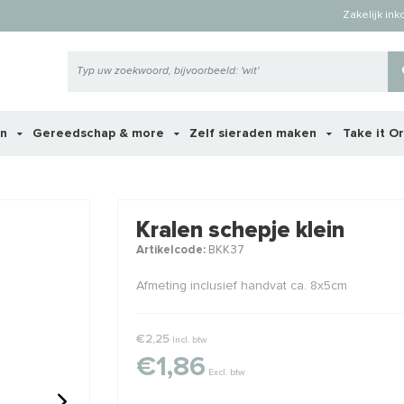
Zakelijk in
en
Gereedschap & more
Zelf sieraden maken
Take it O
 ook interessant voor je?
Kralen schepje klein
Artikelcode:
BKK37
STAFFELKORTING
Afmeting inclusief handvat ca. 8x5cm
€2,25
Incl. btw
€1,86
Excl. btw