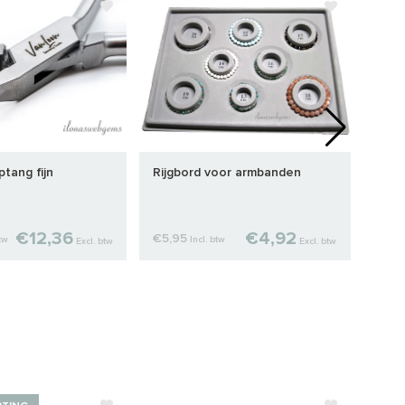
ptang fijn
Rijgbord voor armbanden
14/2
rond
€12,36
€4,92
€5,95
€9,
btw
Incl. btw
Excl. btw
Excl. btw