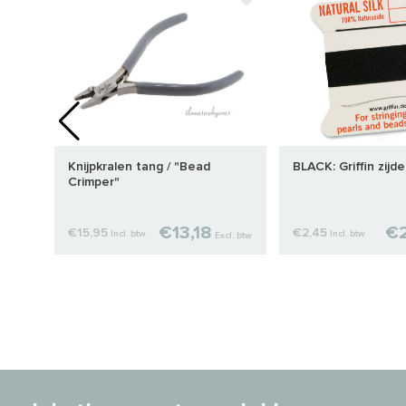
ond
Knijpkralen tang / "Bead
BLACK: Griffin zijd
Crimper"
€13,18
€2
€15,95
€2,45
Incl. btw
Incl. btw
cl. btw
Excl. btw