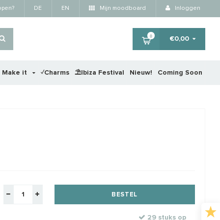
kopen?
DE
EN
Mijn moodboard
Inloggen
0
€0,00
r Make it
✓Charms
⛱️Ibiza Festival
Nieuw!
Coming Soon
×
STAFFELKORTING
BESTEL
29 stuks op