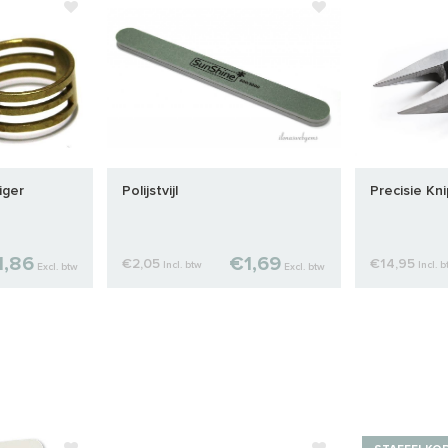
iger
Polijstvijl
Precisie Kni
1,86
€1,69
€2,05
€14,95
Incl. btw
Incl. 
Excl. btw
Excl. btw