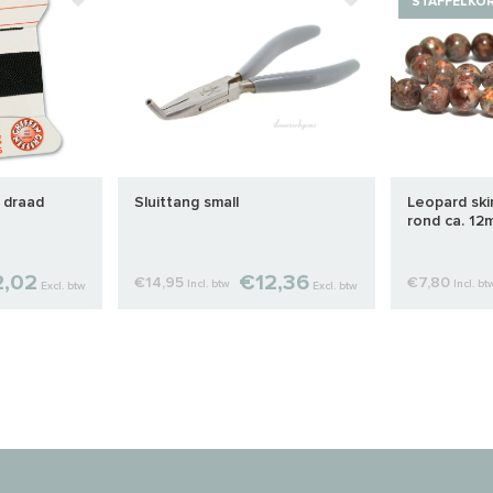
STAFFELKO
e draad
Sluittang small
Leopard ski
rond ca. 12
,02
€12,36
€14,95
€7,80
Incl. btw
Incl. bt
Excl. btw
Excl. btw