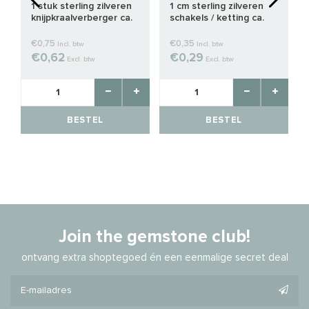
1 stuk sterling zilveren
1 cm sterling zilveren
knijpkraalverberger ca.
schakels / ketting ca.
3mm
1.3mm
€0,75
€0,35
Incl. btw
Incl. btw
€0,62
€0,29
Excl. btw
Excl. btw
BESTEL
BESTEL
Join the gemstone club!
ontvang extra shoptegoed én een eenmalige secret deal