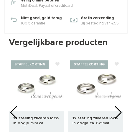
Veilig online betalen
Met iDeal, Paypal of creditcard
Niet goed, geld terug
Gratis verzending
100% garantie
Bij besteding van €55
Vergelijkbare producten
STAFFELKORTING
STAFFELKORTING
1x sterling zilveren lock-
1x sterling zilveren lock-
in oogje mini ca.
in oogje ca. 6x1mm
3x0.50mm