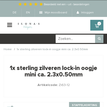
Beoordeeld met een
-
uit
-
beoordelingen
DE
EN
Mijn moodboard
Inloggen
0
/
Home
1x sterling zilveren lock-in oogje mini ca. 2.3x0.50mm
Wellicht zijn deze
×
producten ook interessant
1x sterling zilveren lock-in oogje
voor je?
mini ca. 2.3x0.50mm
Artikelcode:
Zi63-12
STAFFELKORTING
STAFFELKORTING
STAFFELKORTING