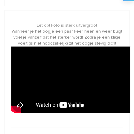
Let op! Foto is sterk uitvergroot
Wanneer je het oogje een paar keer heen en weer buigt
voel je vanzelf dat het sterker wordt Zodra je een klikje
voelt (is niet noodzakelijk) zit het oogje stevig dicht