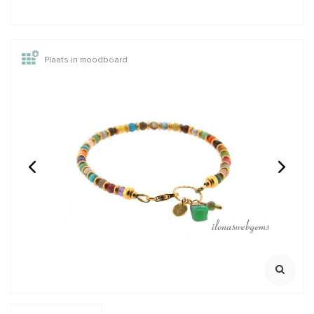
Plaats in moodboard
1x Rosé 14/20 Gold
Edelsteen Mix kralen
filled lock-in oogje mini
facet rond ca. 3mm
ca. 3x0.64mm
Oersterk oogje met lock
100% Natuurlijk
mechanisme
Streng ca. 39cm
Klik voor Youtube filmpje
Klik voor staffelkorting
€0,55
€6,95
Incl. btw
Incl. btw
€0,45
€5,74
Excl. btw
Excl. btw
BESTEL
BESTEL