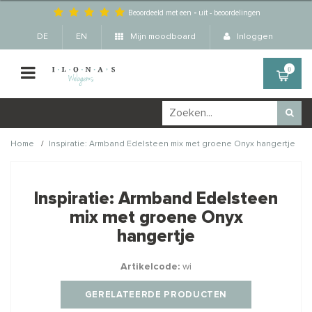
Beoordeeld met een
-
uit
-
beoordelingen
DE
EN
Mijn moodboard
Inloggen
0
/
Home
Inspiratie: Armband Edelsteen mix met groene Onyx hangertje
Wellicht zijn deze
×
producten ook interessant
Inspiratie: Armband Edelsteen
voor je?
mix met groene Onyx
hangertje
Artikelcode:
wi
STAFFELKORTING
GERELATEERDE PRODUCTEN