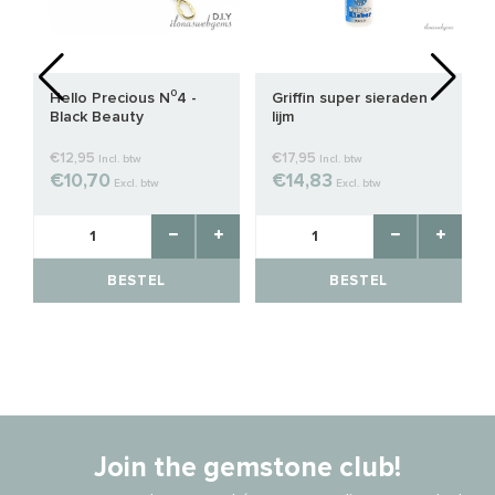
Hello Precious N⁰4 -
Griffin super sieraden
Black Beauty
lijm
€12,95
€17,95
Incl. btw
Incl. btw
€10,70
€14,83
Excl. btw
Excl. btw
BESTEL
BESTEL
Join the gemstone club!