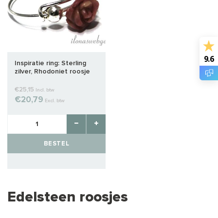
9.6
Inspiratie ring: Sterling
zilver, Rhodoniet roosje
€25,15
Incl. btw
€20,79
Excl. btw
BESTEL
Edelsteen roosjes