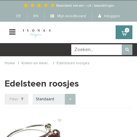
Beoordeeld met een
-
uit
-
beoordelingen
DE
EN
Mijn moodboard
Inloggen
0
/
/
Home
Kralen en meer...
Edelsteen roosjes
Edelsteen roosjes
Standaard
Filter