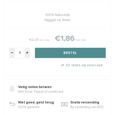
100% Natuurlijk
Rijggat ca. 6mm
€1,86
€2,25
Incl. btw
Excl. btw
BESTEL
32 stuks op voorraad
Veilig online betalen
Met iDeal, Paypal of creditcard
Niet goed, geld terug
Gratis verzending
100% garantie
Bij besteding van €55