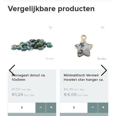
Vergelijkbare producten
Mosagaat donut ca.
Minimalitisch Vermeil
10x5mm
Howliet ster hanger ca.
15x12mm
€1,50
€4,95
Incl. btw
Incl. btw
€1,24
€4,09
Excl. btw
Excl. btw