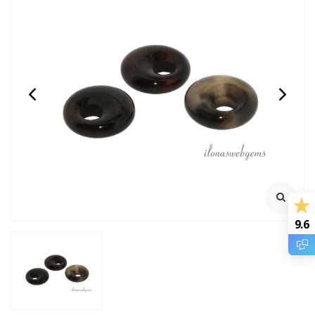
Amethist donut ca.
Rode Jaspis donut ca.
18x5mm
28x7mm
100% Natuurlijk
100% Natuurlijk
Rijggat ca. 6mm
Rijggat ca. 12mm
€3,75
€4,95
Incl. btw
Incl. btw
€3,10
€4,09
Excl. btw
Excl. btw
9.6
BESTEL
BESTEL