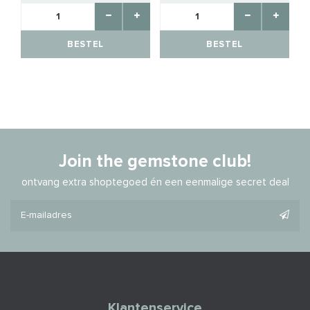
BESTEL
BESTEL
Join the gemstone club!
ontvang extra shoptegoed én een eenmalige secret deal
Klantenservice