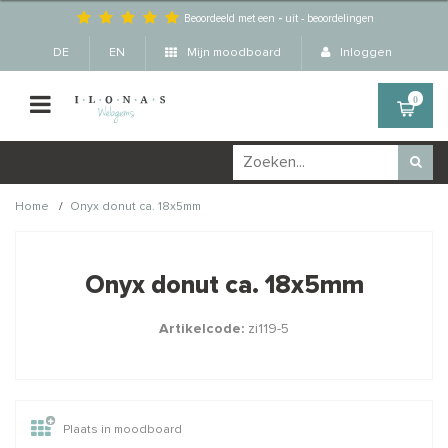
Beoordeeld met een
-
uit
-
beoordelingen
DE
EN
Mijn moodboard
Inloggen
0
/
Home
Onyx donut ca. 18x5mm
Wellicht zijn deze
×
producten ook interessant
Onyx donut ca. 18x5mm
voor je?
Artikelcode:
zi119-5
Plaats in moodboard