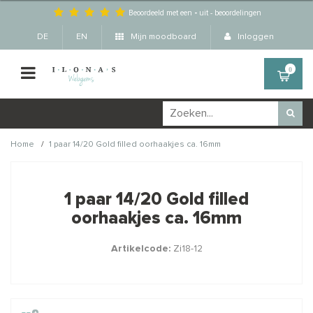
Beoordeeld met een
-
uit
-
beoordelingen
DE
EN
Mijn moodboard
Inloggen
0
/
Home
1 paar 14/20 Gold filled oorhaakjes ca. 16mm
Wellicht zijn deze
×
producten ook interessant
1 paar 14/20 Gold filled
voor je?
oorhaakjes ca. 16mm
Artikelcode:
Zi18-12
STAFFELKORTING
STAFFELKORTING