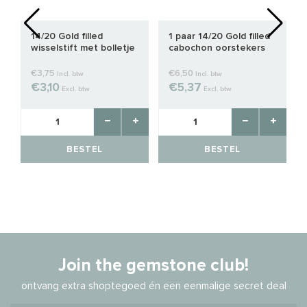
14/20 Gold filled
1 paar 14/20 Gold filled
wisselstift met bolletje
cabochon oorstekers
ca. 25x0.64mm
4mm
€3,75
€6,50
Incl. btw
Incl. btw
€3,10
€5,37
Excl. btw
Excl. btw
BESTEL
BESTEL
Join the gemstone club!
ontvang extra shoptegoed én een eenmalige secret deal