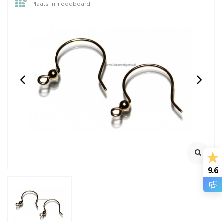
Plaats in moodboard
14/20 Rosé Gold filled
1 paar Rosé vermeil
oogje open ca.
poussettes light
6x0.6mm
22 Gauge
Ca. 4.5x3mm
Klik voor staffelkorting
Klik voor staffelkorting
€1,75
€1,79
Incl. btw
Incl. btw
€1,45
€1,48
Excl. btw
Excl. btw
9.6
BESTEL
BESTEL