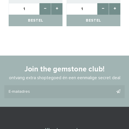
BESTEL
BESTEL
Join the gemstone club!
ontvang extra shoptegoed én een eenmalige secret deal