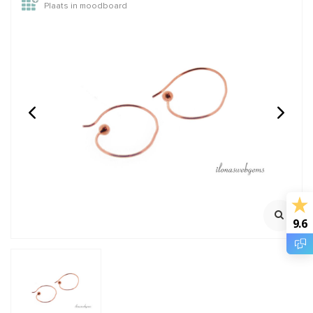
Plaats in moodboard
1 paar Rosé Vermeil
Rosé gold filled lock-in
oorbelhaakjes
oogje ca. 5x0.75mm
Ca. 27x10mm
Oersterk oogje met lock
mechanisme
Klik voor youtube filmpje
Klik voor staffelkorting
€6,75
€1,35
Incl. btw
Incl. btw
€5,58
€1,12
Excl. btw
Excl. btw
9.6
BESTEL
BESTEL