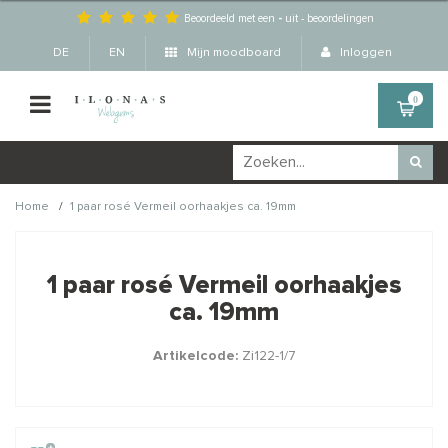
Beoordeeld met een
-
uit
-
beoordelingen
DE
EN
Mijn moodboard
Inloggen
0
/
Home
1 paar rosé Vermeil oorhaakjes ca. 19mm
Wellicht zijn deze
×
producten ook interessant
1 paar rosé Vermeil oorhaakjes
voor je?
ca. 19mm
Artikelcode:
Zi122-1/7
STAFFELKORTING