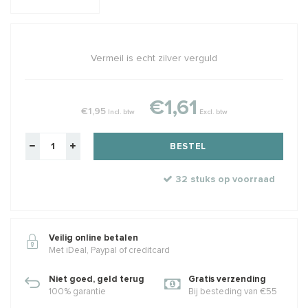
Vermeil is echt zilver verguld
€1,61
€1,95
Incl. btw
Excl. btw
BESTEL
32 stuks op voorraad
Veilig online betalen
Met iDeal, Paypal of creditcard
Niet goed, geld terug
Gratis verzending
100% garantie
Bij besteding van €55