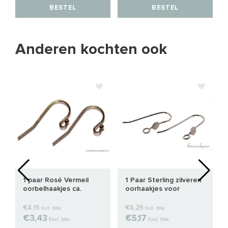
BESTEL
BESTEL
Anderen kochten ook
1 paar Rosé Vermeil
1 Paar Sterling zilveren
oorbelhaakjes ca.
oorhaakjes voor
25x12mm
cabochon
€4,15
€6,25
Incl. btw
Incl. btw
€3,43
€5,17
Excl. btw
Excl. btw