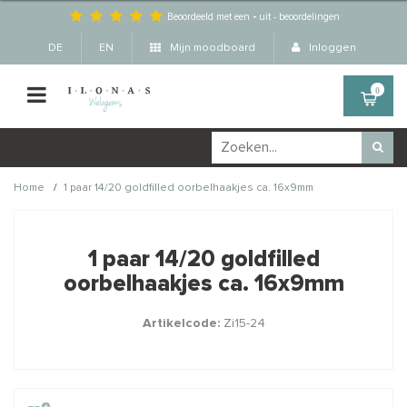
Beoordeeld met een
-
uit
-
beoordelingen
DE
EN
Mijn moodboard
Inloggen
0
/
Home
1 paar 14/20 goldfilled oorbelhaakjes ca. 16x9mm
Wellicht zijn deze
×
producten ook interessant
1 paar 14/20 goldfilled
voor je?
oorbelhaakjes ca. 16x9mm
Artikelcode:
Zi15-24
STAFFELKORTING
STAFFELKORTING