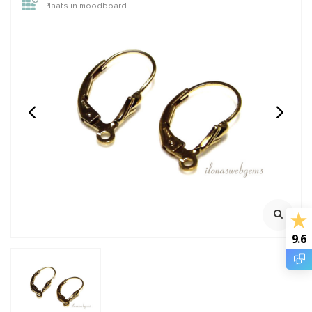
Plaats in moodboard
1x 14/20 Gold filled lock-
Rosé gold filled lock-in
in oogje ca. 9x0.75mm
oogje ca. 5x0.75mm
Oersterk oogje met lock
Oersterk oogje met lock
mechanisme
mechanisme
Klik voor youtube filmpje
Klik voor youtube filmpje
Klik voor staffelkorting
Klik voor staffelkorting
€2,85
€1,35
Incl. btw
Incl. btw
€2,36
€1,12
Excl. btw
Excl. btw
9.6
BESTEL
BESTEL