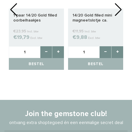
1 paar 14/20 Gold filled
14/20 Gold filled mini
oorbelhaakjes
magneetslotje ca.
10x4.5mm
€23,95
€11,95
Incl. btw
Incl. btw
€19,79
€9,88
Excl. btw
Excl. btw
BESTEL
BESTEL
Join the gemstone club!
ontvang extra shoptegoed én een eenmalige secret deal