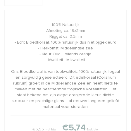
100% Natuurlijk
Afmeting ca. 19x3mm
Rijggat ca. 0.3mm
- Echt Bloedkoraal, 100% natuurlijk dus niet bijgekleurd
- Herkomst: Middelandse zee
- Kleur Oud Hollands oranje
- Kwaliteit: 1e kwaliteit
Ons Bloedkoraal is van topkwaliteit: 100% natuurlijk, legaal
en zorgvuldig geselecteerd. Dit edelkoraal (Corallium
rubrum) groeit in de Middellandse Zee en heeft niets te
maken met de beschermde tropische koraalriffen. Het
staat bekend om zijn diepe oranjerode kleur, dichte
structuur en prachtige glans – al eeuwenlang een geliefd
materiaal voor sieraden.
€5,74
€6,95
Incl. btw
Excl. btw