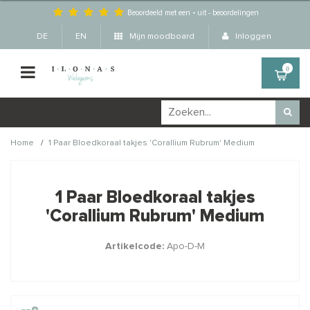
Beoordeeld met een
-
uit
-
beoordelingen
DE
EN
Mijn moodboard
Inloggen
0
/
Home
1 Paar Bloedkoraal takjes 'Corallium Rubrum' Medium
Wellicht zijn deze
×
producten ook interessant
1 Paar Bloedkoraal takjes
voor je?
'Corallium Rubrum' Medium
Artikelcode:
Apo-D-M