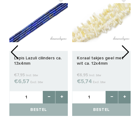
Lapis Lazuli cilinders ca.
Koraal takjes geel met
13x4mm
wit ca. 12x4mm
€7,95
€6,95
Incl. btw
Incl. btw
€6,57
€5,74
Excl. btw
Excl. btw
BESTEL
BESTEL