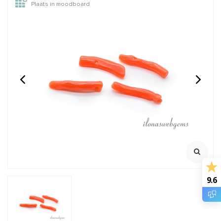
Plaats in moodboard
1 paar Bloedkoraal
Larimar kralen armband
takjes set 1 'Corallium
ca. 12mm
Rubrum'
Klik voor meer informatie
100% Natuurlijk
100% natuurlijk
Maat armband ca. 19cm
Maat van de Koraal takjes
verschilt het is ca. 35x21mm
€29,95
€150,00
Incl. btw
Incl. btw
€24,75
€123,97
Excl. btw
Excl. btw
BESTEL
BESTEL
9.6