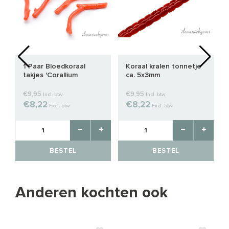
1 Paar Bloedkoraal
Koraal kralen tonnetje
takjes 'Corallium
ca. 5x3mm
Rubrum' Large
€9,95
€9,95
Incl. btw
Incl. btw
€8,22
€8,22
Excl. btw
Excl. btw
BESTEL
BESTEL
Anderen kochten ook