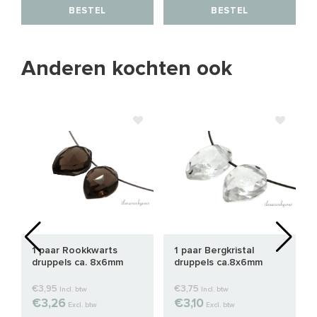
BESTEL
BESTEL
Anderen kochten ook
1 paar Rookkwarts
1 paar Bergkristal
m
druppels ca. 8x6mm
druppels ca.8x6mm
€3,95
€3,75
Incl. btw
Incl. btw
€3,26
€3,10
Excl. btw
Excl. btw