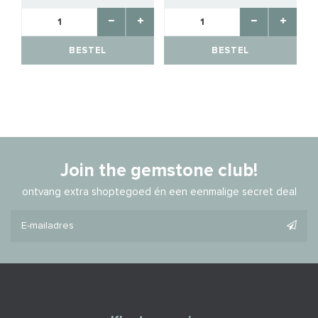
BESTEL
BESTEL
Join the gemstone club!
ontvang extra shoptegoed én een eenmalige secret deal