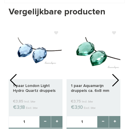
Vergelijkbare producten
1 paar London Light
1 paar Aquamarijn
Hydro Quartz druppels
druppels ca. 6x8 mm
ca. 8x6mm
€3,85
€3,75
Incl. btw
Incl. btw
€3,18
€3,10
Excl. btw
Excl. btw