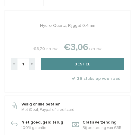
Hydro Quartz, Rijggat 0.4mm
€3,06
€3,70
Incl. btw
Excl. btw
BESTEL
35 stuks op voorraad
Veilig online betalen
Met iDeal, Paypal of creditcard
Niet goed, geld terug
Gratis verzending
100% garantie
Bij besteding van €55