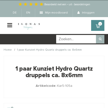
Beoordeeld met een
-
uit
-
beoordelingen
DE
EN
Mijn moodboard
Inloggen
0
/
Home
1 paar Kunziet Hydro Quartz druppels ca. 8x6mm
Wellicht zijn deze
×
producten ook interessant
1 paar Kunziet Hydro Quartz
voor je?
druppels ca. 8x6mm
Artikelcode:
Kar5-105a
STAFFELKORTING