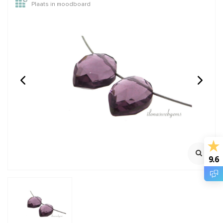
Plaats in moodboard
1 paar Swarovski style
1 paar Jade druppels
druppels donker blauw
ca. 12x6mm
1 paar
Ca. 12x12x5mm
klik voor staffelkorting
Rijggat ca. 0.8mm
€0,53
€1,50
Incl. btw
Incl. btw
€0,44
€1,24
Excl. btw
Excl. btw
9.6
BESTEL
BESTEL