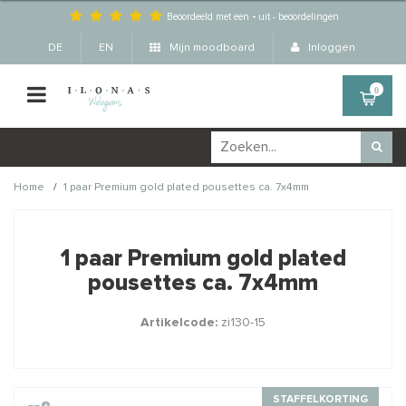
Beoordeeld met een
-
uit
-
beoordelingen
DE
EN
Mijn moodboard
Inloggen
0
/
Home
1 paar Premium gold plated pousettes ca. 7x4mm
Wellicht zijn deze
×
producten ook interessant
1 paar Premium gold plated
voor je?
pousettes ca. 7x4mm
Artikelcode:
zi130-15
STAFFELKORTING
STAFFELKORTING
STAFFELKORTING