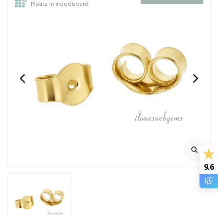
Plaats in moodboard
1 paar Premium gold
1 paar 14/20 Gold filled
plated oorhaakjes ca.
oorknopjes 4mm
16.5x10mm
Klik voor staffelkorting
Met open oogje
Klik voor staffelkorting
€1,95
€9,95
Incl. btw
Incl. btw
€1,61
€8,22
Excl. btw
Excl. btw
9.6
BESTEL
BESTEL