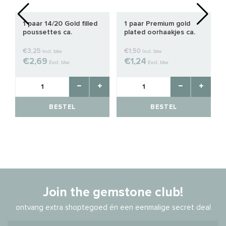
1 paar 14/20 Gold filled
1 paar Premium gold
poussettes ca.
plated oorhaakjes ca.
4.5x4mm
11.5x21.5mm
€3,25
€1,50
Incl. btw
Incl. btw
€2,69
€1,24
Excl. btw
Excl. btw
BESTEL
BESTEL
Join the gemstone club!
ontvang extra shoptegoed én een eenmalige secret deal