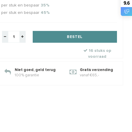
9.6
per stuk en bespaar
35%
per stuk en bespaar
45%
s sterling zilveren
Sterling zilveren hangertje
1 stu
es ca. 1x1mm
met Pyriet
knij
 zilver
Ca. 14.5x8x4.5mm
Mooi
elkorting
Klik 
€14,01
€5,74
€6,95
€0,7
btw
Incl. btw
Excl. btw
Excl. btw
BESTEL
16 stuks op
voorraad
Niet goed, geld terug
Gratis verzending
100% garantie
vanaf €65,-