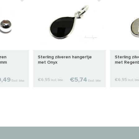
eren
Sterling zilveren hangertje
Sterling zil
 3mm
met Onyx
met Regen
,49
€5,74
€6,95
€6,95
Incl. btw
Incl. bt
Excl. btw
Excl. btw