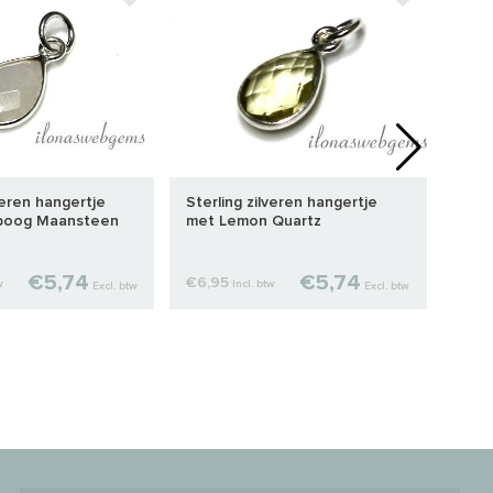
veren hangertje
Sterling zilveren hangertje
Ster
boog Maansteen
met Lemon Quartz
met 
€5,74
€5,74
€6,95
€6,
w
Incl. btw
Excl. btw
Excl. btw