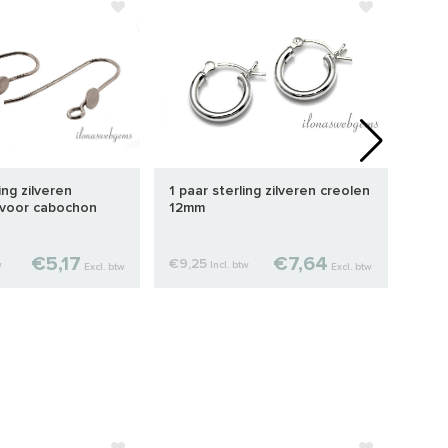
ing zilveren
1 paar sterling zilveren creolen
1 pa
 voor cabochon
12mm
ca. 
€5,17
€7,64
€9,25
€10,
w
Incl. btw
Excl. btw
Excl. btw