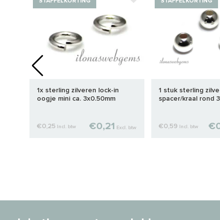
STAFFELKORTING
STAFFELKORTING
1x sterling zilveren lock-in
1 stuk sterling zilv
mm
oogje mini ca. 3x0.50mm
spacer/kraal rond
€0,21
€0
€0,25
€0,59
Incl. btw
Incl. btw
cl. btw
Excl. btw