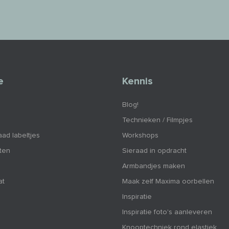
e
Kennis
Blog!
Technieken / Filmpjes
aad labeltjes
Workshops
nten
Sieraad in opdracht
Armbandjes maken
at
Maak zelf Maxima oorbellen
Inspiratie
Inspiratie foto's aanleveren
Knooptechniek rond elastiek