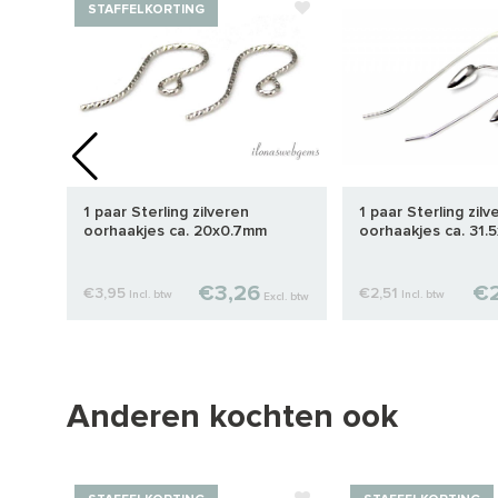
STAFFELKORTING
eolen
1 paar Sterling zilveren
1 paar Sterling zilv
oorhaakjes ca. 20x0.7mm
oorhaakjes ca. 31.
€3,26
€2
€3,95
€2,51
Incl. btw
Incl. btw
cl. btw
Excl. btw
Anderen kochten ook