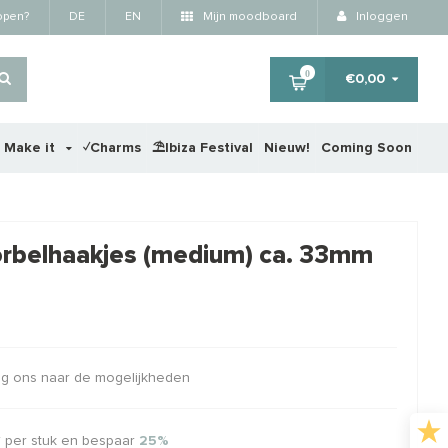
kopen?
DE
EN
Mijn moodboard
Inloggen
0
€0,00
r Make it
✓Charms
⛱️Ibiza Festival
Nieuw!
Coming Soon
×
 oorbelhaakjes (medium) ca. 33mm
RTING
STA
aag ons naar de mogelijkheden
per stuk en bespaar
25%
W