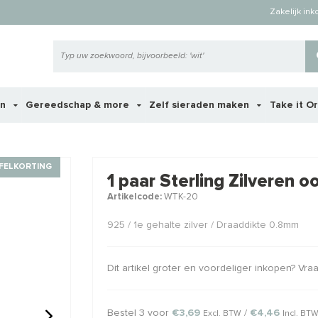
Zakelijk in
en
Gereedschap & more
Zelf sieraden maken
Take it O
 ook interessant voor je?
FELKORTING
1 paar Sterling Zilveren
Artikelcode:
WTK-20
STAFFELKO
925 / 1e gehalte zilver / Draaddikte 0.8mm
Dit artikel groter en voordeliger inkopen? Vr
Bestel 3 voor
€3,69
/
€4,46
Excl. BTW
Incl. BT