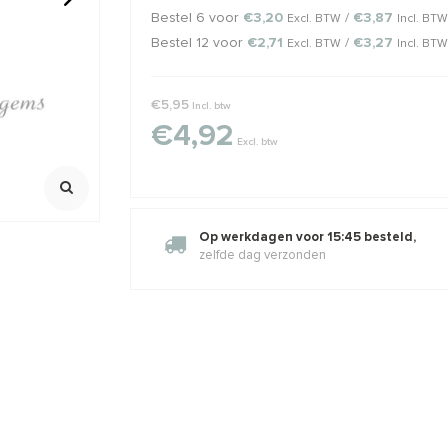
Bestel 6 voor
€3,20
/
€3,87
Excl. BTW
Incl. BTW
Bestel 12 voor
€2,71
/
€3,27
Excl. BTW
Incl. BTW
eren
Sterling zilveren hangertje
Ca. 100 stuk
r ca. 5mm
met Rozenkwarts
knijpkraaltj
925/ 1e gehalte zilver
925/1e gehalte
€5,95
Ca. 14.5x8x4.5mm
Klik voor staff
Incl. btw
1,86
€5,74
€6,95
€16,95
Incl. btw
Incl. 
Excl. btw
Excl. btw
€4,92
Excl. btw
Op werkdagen voor 15:45 besteld,
zelfde dag verzonden