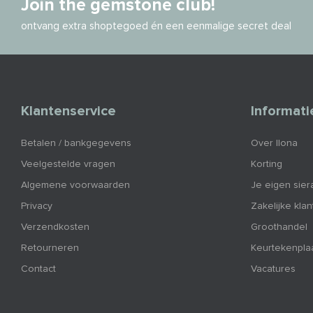
Join the gemstone club!
ontvang extra shoptegoed én een eenmalige secret deal
Klantenservice
Informati
Betalen / bankgegevens
Over Ilona
Veelgestelde vragen
Korting
Algemene voorwaarden
Je eigen sier
Privacy
Zakelijke kla
Verzendkosten
Groothandel
Retourneren
Keurtekenpla
Contact
Vacatures