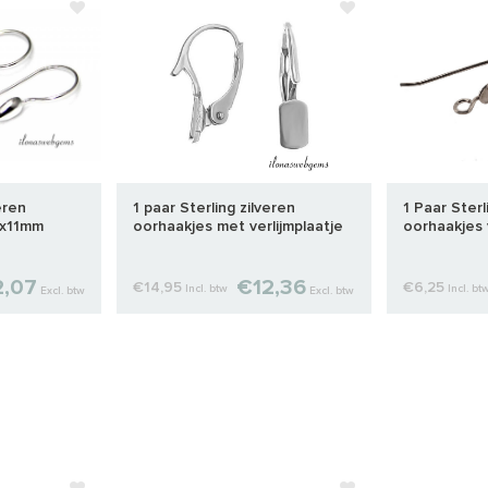
eren
1 paar Sterling zilveren
1 Paar Sterl
5x11mm
oorhaakjes met verlijmplaatje
oorhaakjes
,07
€12,36
€14,95
€6,25
Incl. btw
Incl. bt
Excl. btw
Excl. btw