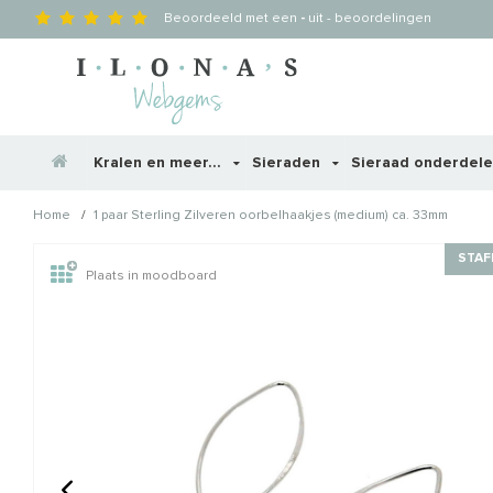
Beoordeeld met een
-
uit
-
beoordelingen
Kralen en meer...
Sieraden
Sieraad onderdel
/
Home
1 paar Sterling Zilveren oorbelhaakjes (medium) ca. 33mm
Wellicht zijn deze producten
STAF
Plaats in moodboard
STAFFELKORTING
STAFFELKORTING