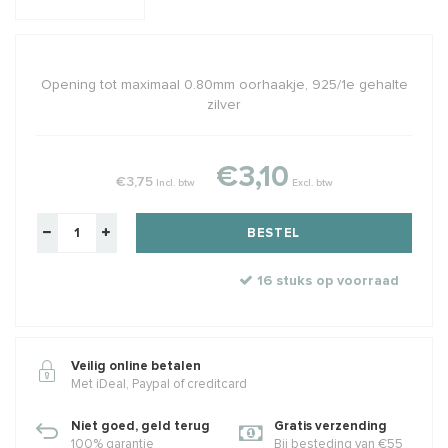
Opening tot maximaal 0.80mm oorhaakje, 925/1e gehalte
zilver
€3,10
€3,75
Incl. btw
Excl. btw
BESTEL
16 stuks op voorraad
Veilig online betalen
Met iDeal, Paypal of creditcard
Niet goed, geld terug
Gratis verzending
100% garantie
Bij besteding van €55