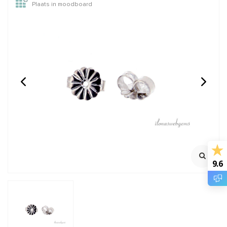
Plaats in moodboard
Sterling zilveren
1 paar sterling zilveren
oorstekers voor
oorstekers voor
cabochon 10mm
cabochon 6mm
925/1e gehalte zilver
925/1e gehalte zilver
€4,95
€3,75
Incl. btw
Incl. btw
€4,09
€3,10
Excl. btw
Excl. btw
9.6
BESTEL
BESTEL