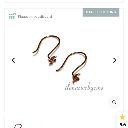
STAFFELKORTING
Plaats in moodboard
14/20 Rosé Gold filled
Rosé gold filled lock-in
oogje open ca.
oogje ca. 5x0.75mm
6x0.6mm
22 Gauge
Oersterk oogje met lock
Klik voor staffelkorting
mechanisme
Klik voor youtube filmpje
Klik voor staffelkorting
€1,75
€1,35
Incl. btw
Incl. btw
€1,45
€1,12
Excl. btw
Excl. btw
BESTEL
BESTEL
9.6