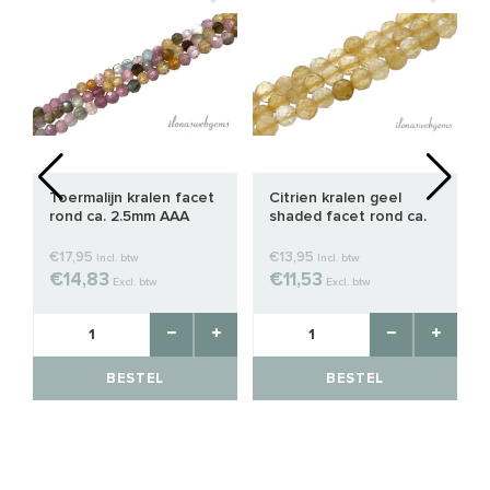
Toermalijn kralen facet
Citrien kralen geel
rond ca. 2.5mm AAA
shaded facet rond ca.
kwaliteit
2.5mm
€17,95
€13,95
Incl. btw
Incl. btw
€14,83
€11,53
Excl. btw
Excl. btw
BESTEL
BESTEL