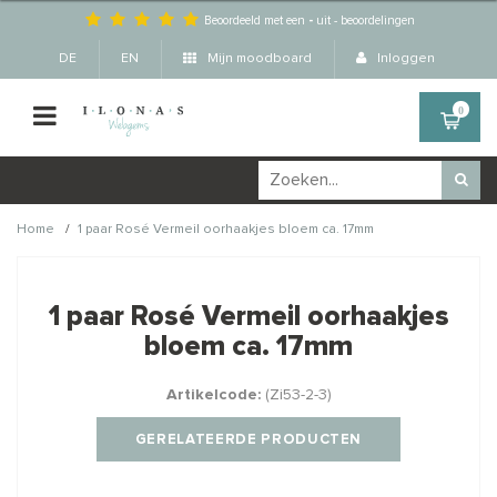
Beoordeeld met een
-
uit
-
beoordelingen
DE
EN
Mijn moodboard
Inloggen
0
/
Home
1 paar Rosé Vermeil oorhaakjes bloem ca. 17mm
Wellicht zijn deze
×
producten ook interessant
1 paar Rosé Vermeil oorhaakjes
voor je?
bloem ca. 17mm
Artikelcode:
(Zi53-2-3)
STAFFELKORTING
STAFFELKORTING
GERELATEERDE PRODUCTEN