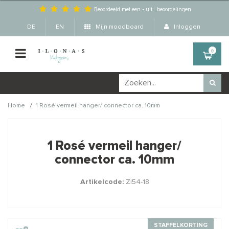
Beoordeeld met een
-
uit
-
beoordelingen
DE
EN
Mijn moodboard
Inloggen
0
/
Home
1 Rosé vermeil hanger/ connector ca. 10mm
Wellicht zijn deze
×
producten ook interessant
1 Rosé vermeil hanger/
voor je?
connector ca. 10mm
Artikelcode:
Zi54-18
STAFFELKORTING