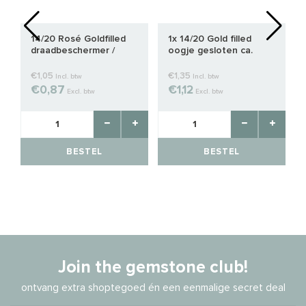
14/20 Rosé Goldfilled
1x 14/20 Gold filled
draadbeschermer /
oogje gesloten ca.
draadgeleider ca.
5x0.65mm
4.4mm
€1,05
€1,35
Incl. btw
Incl. btw
€0,87
€1,12
Excl. btw
Excl. btw
BESTEL
BESTEL
Join the gemstone club!
ontvang extra shoptegoed én een eenmalige secret deal