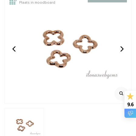
Plaats in moodboard
Rijgsetje rosé Vermeil
Rijgsetje rosé Vermeil
Large
Small
Handig basis rijgsetje
Handig basis rijgsetje
Klik voor meer informatie
Klik voor meer informatie
€12,95
€10,95
Incl. btw
Incl. btw
€10,70
€9,05
Excl. btw
Excl. btw
9.6
BESTEL
BESTEL