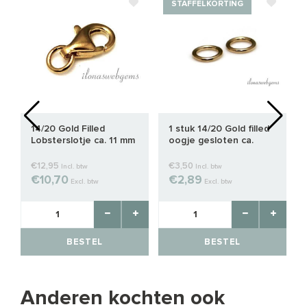
STAFFELKORTING
14/20 Gold Filled
1 stuk 14/20 Gold filled
Lobsterslotje ca. 11 mm
oogje gesloten ca.
6x1mm
€12,95
€3,50
Incl. btw
Incl. btw
€10,70
€2,89
Excl. btw
Excl. btw
BESTEL
BESTEL
Anderen kochten ook