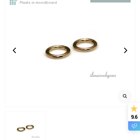
Plaats in moodboard
14/20 Gold filled lock-in
1 stuk 14/20 Gold filled
oogje ca. 6x1mm
knijpkraalverberger ca.
3.5mm
Oersterk oogje met lock
Mooi sluitend
mechanisme
Klik voor staffelkorting
Klik voor staffelkorting
€2,95
€2,50
Incl. btw
Incl. btw
€2,44
€2,07
Excl. btw
Excl. btw
BESTEL
BESTEL
9.6