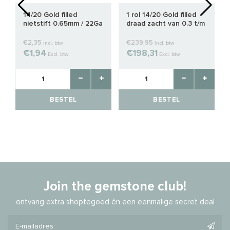
14/20 Gold filled
1 rol 14/20 Gold filled
nietstift 0.65mm / 22Ga
draad zacht van 0.3 t/m
met bolletje
1.0mm
€2,35
€239,95
Incl. btw
Incl. btw
€1,94
€198,31
Excl. btw
Excl. btw
BESTEL
BESTEL
Join the gemstone club!
ontvang extra shoptegoed én een eenmalige secret deal