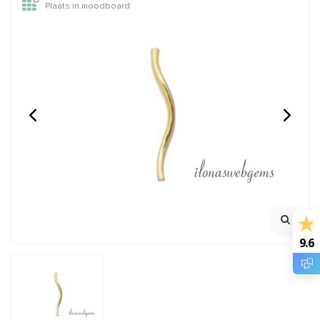
Plaats in moodboard
Hello Precious N⁰12 -
14/20 Gold filled spacer/
Happy Heishi
kraal ca. 4mm
Klik voor staffelkorting
Rijggat 0.5mm
€8,95
€1,85
Incl. btw
Incl. btw
€7,40
€1,53
Excl. btw
Excl. btw
9.6
BESTEL
BESTEL