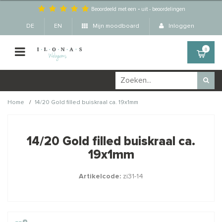
Beoordeeld met een
-
uit
-
beoordelingen
DE
EN
Mijn moodboard
Inloggen
0
/
Home
14/20 Gold filled buiskraal ca. 19x1mm
Wellicht zijn deze
×
producten ook interessant
14/20 Gold filled buiskraal ca.
voor je?
19x1mm
Artikelcode:
zi31-14
STAFFELKORTING