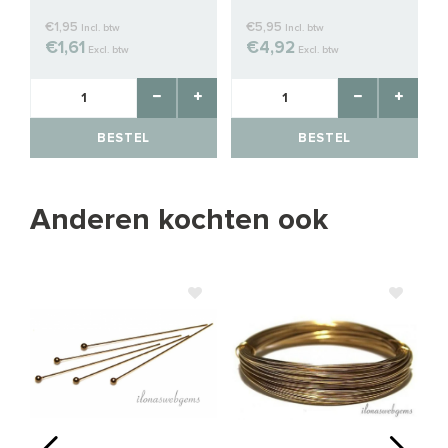
Rutielkwarts ca.
11x6mm
€1,95
€5,95
Incl. btw
Incl. btw
€1,61
€4,92
Excl. btw
Excl. btw
BESTEL
BESTEL
Anderen kochten ook