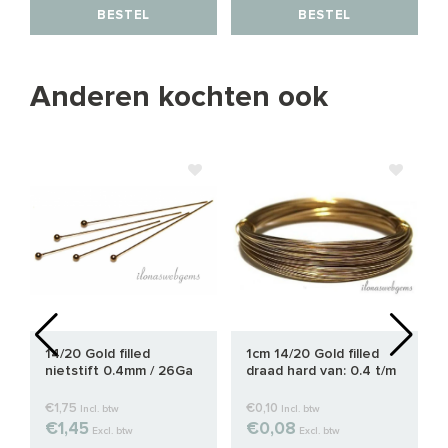
BESTEL
BESTEL
Anderen kochten ook
14/20 Gold filled
1cm 14/20 Gold filled
nietstift 0.4mm / 26Ga
draad hard van: 0.4 t/m
met bolletje
0.8mm
€1,75
€0,10
Incl. btw
Incl. btw
€1,45
€0,08
Excl. btw
Excl. btw