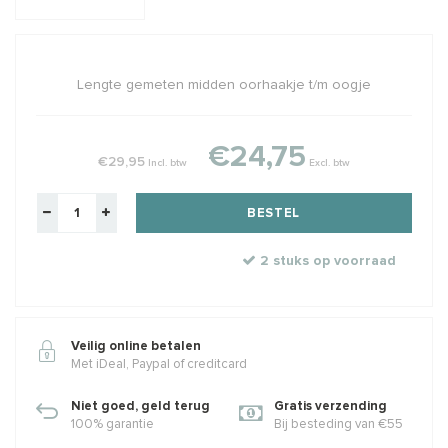
Lengte gemeten midden oorhaakje t/m oogje
€24,75
€29,95
Incl. btw
Excl. btw
BESTEL
2 stuks op voorraad
Veilig online betalen
Met iDeal, Paypal of creditcard
Niet goed, geld terug
Gratis verzending
100% garantie
Bij besteding van €55