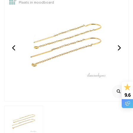
Plaats in moodboard
1 stuk 14/20 Gold filled
14/20 Goldfilled
veerring ca. 8mm
draadbeschermer /
draadgeleider ca.
Dikte veerring ca. 1.5mm
Maximale dikte rijgdraad ca.
5.4mm
Met open oogje
1.1mm
Klik voor staffelkorting
€7,75
€2,25
Incl. btw
Incl. btw
€6,41
€1,86
Excl. btw
Excl. btw
9.6
BESTEL
BESTEL