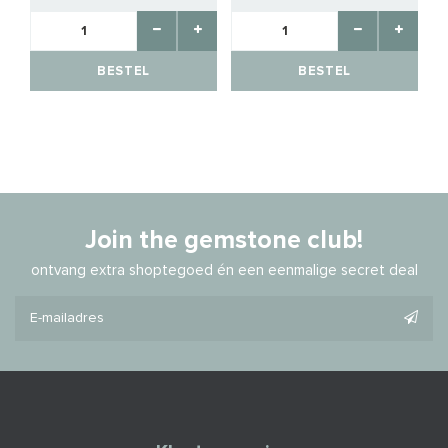
BESTEL
BESTEL
Join the gemstone club!
ontvang extra shoptegoed én een eenmalige secret deal