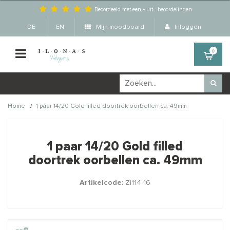
Beoordeeld met een
-
uit
-
beoordelingen
DE
EN
Mijn moodboard
Inloggen
0
/
Home
1 paar 14/20 Gold filled doortrek oorbellen ca. 49mm
Wellicht zijn deze
×
producten ook interessant
1 paar 14/20 Gold filled
voor je?
doortrek oorbellen ca. 49mm
Artikelcode:
Zi114-16
STAFFELKORTING