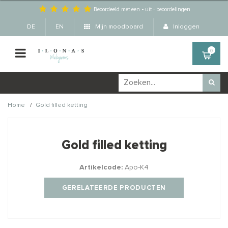
Beoordeeld met een
-
uit
-
beoordelingen
DE
EN
Mijn moodboard
Inloggen
0
/
Home
Gold filled ketting
Wellicht zijn deze
×
producten ook interessant
Gold filled ketting
voor je?
Artikelcode:
Apo-K4
GERELATEERDE PRODUCTEN