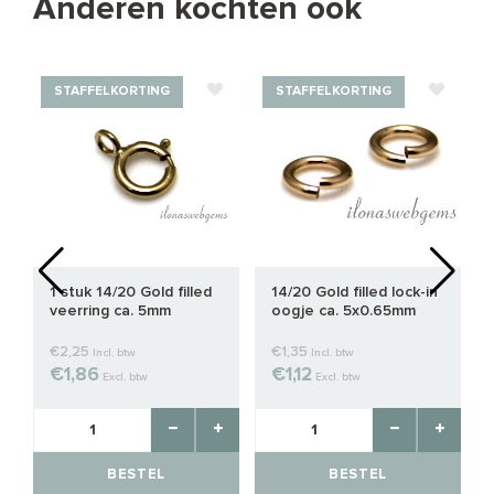
Anderen kochten ook
STAFFELKORTING
STAFFELKORTING
1 stuk 14/20 Gold filled
14/20 Gold filled lock-in
veerring ca. 5mm
oogje ca. 5x0.65mm
€2,25
€1,35
Incl. btw
Incl. btw
€1,86
€1,12
Excl. btw
Excl. btw
BESTEL
BESTEL