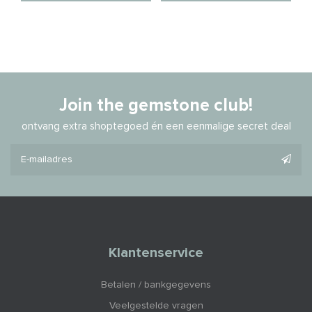
Join the gemstone club!
ontvang extra shoptegoed én een eenmalige secret deal
Klantenservice
Betalen / bankgegevens
Veelgestelde vragen