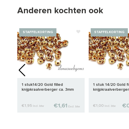
Anderen kochten ook
STAFFELKORTING
STAFFELKORTING
1 stuk14/20 Gold filled
1 stuk 14/20 Gold fi
knijpkraalverberger ca. 3mm
knijpkraalverberge
€1,61
€0
€1,95
€1,00
Incl. btw
Incl. btw
cl. btw
Excl. btw