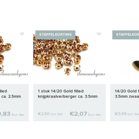
STAFFELKORTING
STAFFELKO
lled
1 stuk 14/20 Gold filled
14/20 Gold f
r ca. 2.5mm
knijpkraalverberger ca. 3.5mm
3.5mm zwaa
,83
€2,07
€2,50
€3,95
Incl. btw
Incl. bt
Excl. btw
Excl. btw