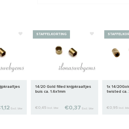
STAFFELKORTING
STAFFELKO
ijpkraaltjes
14/20 Gold filled knijpkraaltjes
1x 14/20Gold
buis ca. 1.6x1mm
twisted ca
1,12
€0,37
€0,45
€0,95
Incl. btw
Incl. bt
Excl. btw
Excl. btw