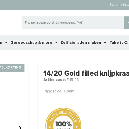
Zakelijk in
en
Gereedschap & more
Zelf sieraden maken
Take it O
 ook interessant voor je?
FELKORTING
14/20 Gold filled knijpkra
Artikelcode:
Zi15-23
STAFFELKORTING
STAFFELKO
Rijggat ca. 1.2mm