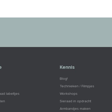
e
Kennis
Blog!
Technieken / Filmpjes
aad labeltjes
Workshops
nten
Sieraad in opdracht
Armbandjes maken