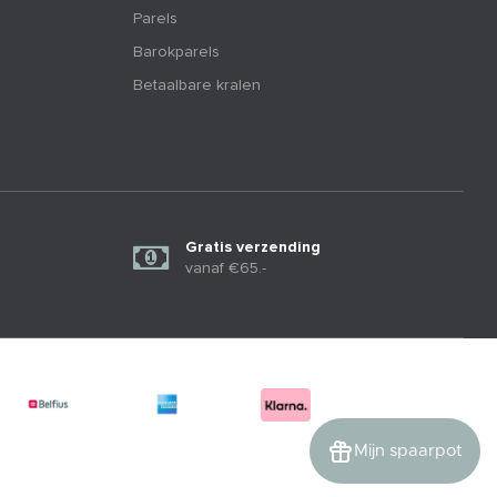
Parels
Barokparels
Betaalbare kralen
Gratis verzending
vanaf €65.-
Mijn spaarpot