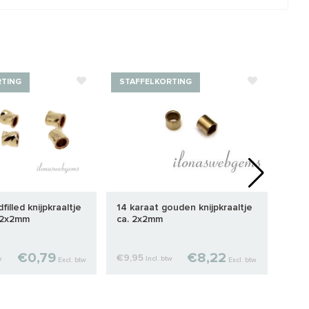
RTING
STAFFELKORTING
STA
filled knijpkraaltje
14 karaat gouden knijpkraaltje
1 stu
. 2x2mm
ca. 2x2mm
twis
€0,79
€8,22
€9,95
€1,5
w
Incl. btw
Excl. btw
Excl. btw