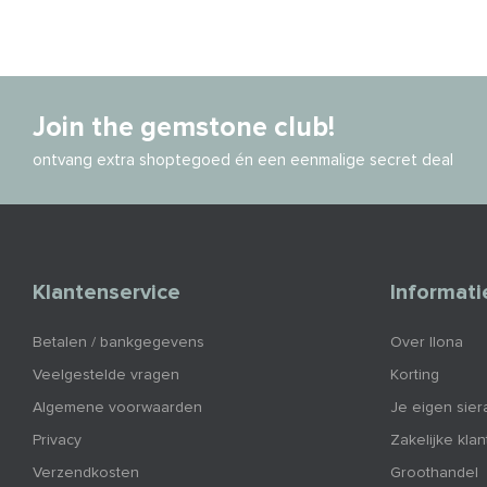
Join the gemstone club!
ontvang extra shoptegoed én een eenmalige secret deal
Klantenservice
Informati
Betalen / bankgegevens
Over Ilona
Veelgestelde vragen
Korting
Algemene voorwaarden
Je eigen sier
Privacy
Zakelijke kla
Verzendkosten
Groothandel