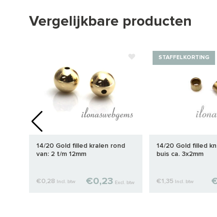
Vergelijkbare producten
STAFFELKORTING
al
14/20 Gold filled kralen rond
14/20 Gold filled kn
van: 2 t/m 12mm
buis ca. 3x2mm
€0,23
€
€0,28
€1,35
Incl. btw
Incl. btw
cl. btw
Excl. btw