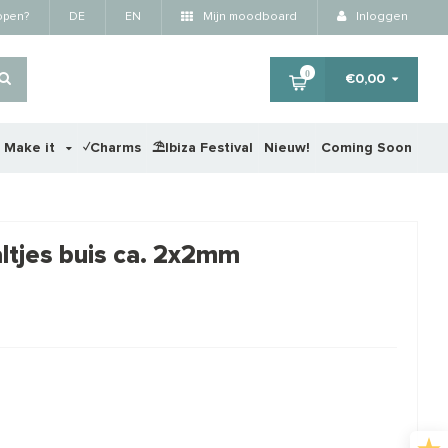
kopen?
DE
EN
Mijn moodboard
Inloggen
0
€0,00
r Make it
✓Charms
⛱️Ibiza Festival
Nieuw!
Coming Soon
×
altjes buis ca. 2x2mm
RTING
STA