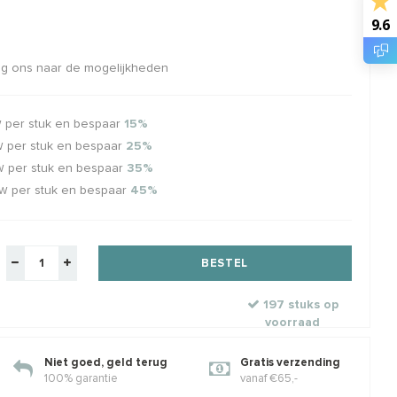
9.6
 Gold filled
1 paar 14/20 Gold filled
1 stu
erberger ca. 4mm
oorhaakjes ca. 16mm
6mm
aag ons naar de mogelijkheden
Ca. 16mm
Klik 
elkorting
€2,27
€12,36
€14,95
€2,8
w
Incl. btw
Excl. btw
Excl. btw
per stuk en bespaar
15%
W
per stuk en bespaar
25%
W
per stuk en bespaar
35%
W
per stuk en bespaar
45%
TW
BESTEL
197 stuks op
voorraad
Niet goed, geld terug
Gratis verzending
100% garantie
vanaf €65,-