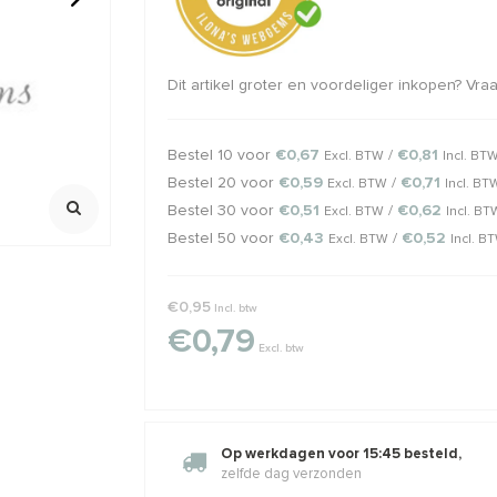
lled
14/20 Goldfilled
1 stuk 14/20
draadbeschermer /
knijpkraalv
Dit artikel groter en voordeliger inkopen? Vr
draadgeleider ca. 5.4mm
Maximale dikte rijgdraad ca. 1.1mm
Mooi sluitend
Klik voor staffelkorting
Klik voor staff
3,76
€1,86
€2,25
€2,75
Incl. btw
Incl. bt
Excl. btw
Excl. btw
Bestel 10 voor
€0,67
/
€0,81
Excl. BTW
Incl. BT
Bestel 20 voor
€0,59
/
€0,71
Excl. BTW
Incl. BT
Bestel 30 voor
€0,51
/
€0,62
Excl. BTW
Incl. BT
Bestel 50 voor
€0,43
/
€0,52
Excl. BTW
Incl. B
€0,95
Incl. btw
€0,79
Excl. btw
Op werkdagen voor 15:45 besteld,
zelfde dag verzonden