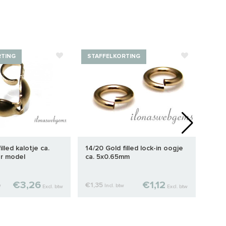
RTING
STAFFELKORTING
STA
illed kalotje ca.
14/20 Gold filled lock-in oogje
14/2
r model
ca. 5x0.65mm
ca. 
€3,26
€1,12
€1,35
€1,9
w
Incl. btw
Excl. btw
Excl. btw