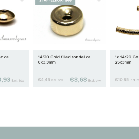
STAFFELKORTING
sc ca.
14/20 Gold filled rondel ca.
1x 14/20 Gol
6x3.3mm
25x3mm
,93
€3,68
€4,45
€10,95
Incl. btw
Incl. 
Excl. btw
Excl. btw