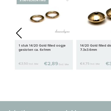
STAFFELKORTING
1 stuk 14/20 Gold filled oogje
14/20 Gold filled di
mm
gesloten ca. 6x1mm
7.3x3.6mm
€2,89
€3
€3,50
€4,75
Incl. btw
Incl. btw
cl. btw
Excl. btw