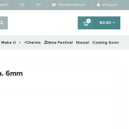
kopen?
DE
EN
Mijn moodboard
Inloggen
0
€0,00
r Make it
✓Charms
⛱️Ibiza Festival
Nieuw!
Coming Soon
×
ca. 6mm
STAFFELKORTING