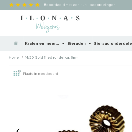
Beoordeeld met een
-
uit
-
beoordelingen
Kralen en meer...
Sieraden
Sieraad onderdel
/
Home
14/20 Gold filled rondel ca. 6mm
Wellicht zijn deze producten
Plaats in moodboard
STAFFELKORTING