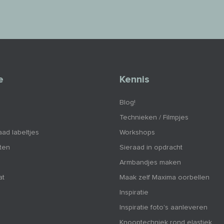
e
Kennis
Blog!
Technieken / Filmpjes
aad labeltjes
Workshops
nten
Sieraad in opdracht
Armbandjes maken
at
Maak zelf Maxima oorbellen
Inspiratie
Inspiratie foto's aanleveren
Knooptechniek rond elastiek