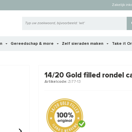
Zakelijk in
en
Gereedschap & more
Zelf sieraden maken
Take it O
 ook interessant voor je?
14/20 Gold filled rondel 
Artikelcode:
Zi77-13
STAFFELKORTING