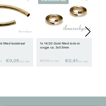
STAFFELKORTING
d filled buiskraal
1x 14/20 Gold filled lock-in
14/20
oogje ca. 3x0.5mm
11x3
€9,05
€0,41
€0,50
€6,
btw
Incl. btw
Excl. btw
Excl. btw