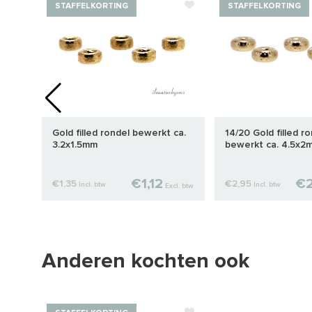
STAFFELKORTING
STAFFELKORTING
.
Gold filled rondel bewerkt ca.
14/20 Gold filled r
3.2x1.5mm
bewerkt ca. 4.5x2
€1,12
€2
€1,35
€2,95
Incl. btw
Incl. btw
cl. btw
Excl. btw
Anderen kochten ook