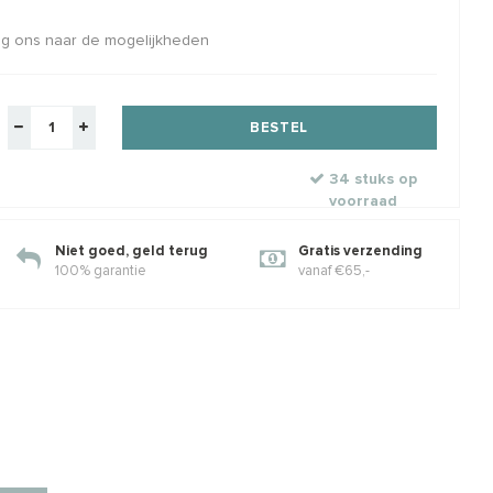
aag ons naar de mogelijkheden
aspis kralen rond
14 karaat gouden kraaltje ca.
Oers
mm
3mm light
0.7
cm
Rijggat ca. 1mm
Rol 
.0mm
Klik voor staffelkorting
€8,22
€5,74
BESTEL
€6,95
€9,
w
Incl. btw
Excl. btw
Excl. btw
34 stuks op
voorraad
Niet goed, geld terug
Gratis verzending
100% garantie
vanaf €65,-