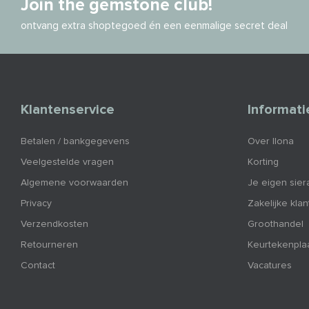
Join the gemstone club!
ontvang extra shoptegoed én een eenmalige secret deal
Klantenservice
Informati
Betalen / bankgegevens
Over Ilona
Veelgestelde vragen
Korting
Algemene voorwaarden
Je eigen sier
Privacy
Zakelijke kla
Verzendkosten
Groothandel
Retourneren
Keurtekenpla
Contact
Vacatures