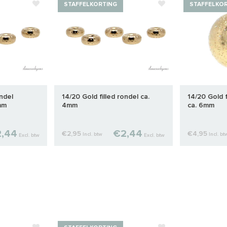
STAFFELKORTING
STAFFELKO
ondel
14/20 Gold filled rondel ca.
14/20 Gold f
mm
4mm
ca. 6mm
,44
€2,44
€2,95
€4,95
Incl. btw
Incl. bt
Excl. btw
Excl. btw