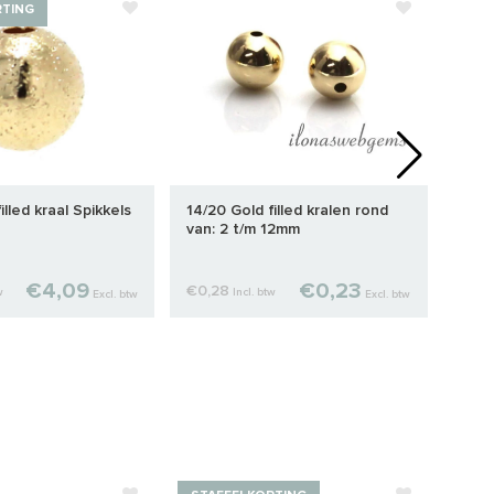
RTING
STA
illed kraal Spikkels
14/20 Gold filled kralen rond
14/2
van: 2 t/m 12mm
7x3
€4,09
€0,23
€0,28
€8,
w
Incl. btw
Excl. btw
Excl. btw