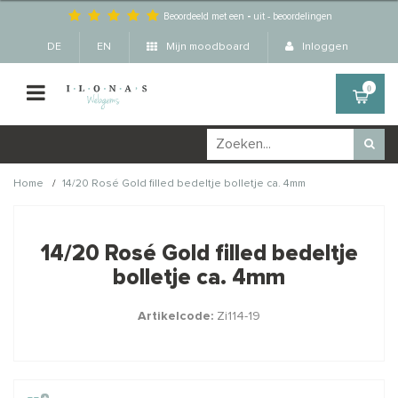
Beoordeeld met een
-
uit
-
beoordelingen
DE
EN
Mijn moodboard
Inloggen
0
/
Home
14/20 Rosé Gold filled bedeltje bolletje ca. 4mm
Wellicht zijn deze
×
producten ook interessant
14/20 Rosé Gold filled bedeltje
voor je?
bolletje ca. 4mm
Artikelcode:
Zi114-19
STAFFELKORTING
STAFFELKORTING