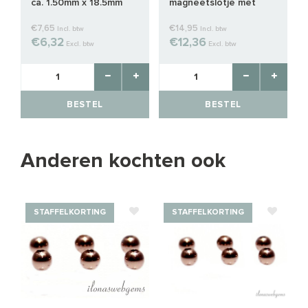
ca. 1.50mm x 18.5mm
magneetslotje met
ketting ca. 5x4mm met
4cm ketting
€7,65
€14,95
Incl. btw
Incl. btw
€6,32
€12,36
Excl. btw
Excl. btw
BESTEL
BESTEL
Anderen kochten ook
STAFFELKORTING
STAFFELKORTING