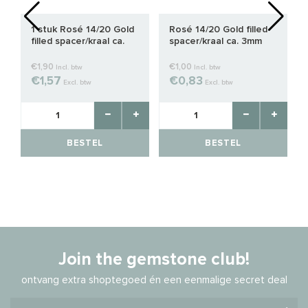
1 stuk Rosé 14/20 Gold
Rosé 14/20 Gold filled
filled spacer/kraal ca.
spacer/kraal ca. 3mm
4mm
€1,90
€1,00
Incl. btw
Incl. btw
€1,57
€0,83
Excl. btw
Excl. btw
BESTEL
BESTEL
Join the gemstone club!
ontvang extra shoptegoed én een eenmalige secret deal