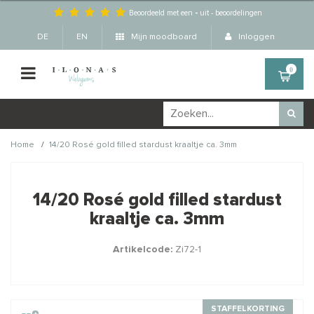
Beoordeeld met een
-
uit
-
beoordelingen
DE
EN
Mijn moodboard
Inloggen
0
/
Home
14/20 Rosé gold filled stardust kraaltje ca. 3mm
Wellicht zijn deze
×
producten ook interessant
14/20 Rosé gold filled stardust
voor je?
kraaltje ca. 3mm
Artikelcode:
Zi72-1
STAFFELKORTING
STAFFELKORTING
STAFFELKORTING