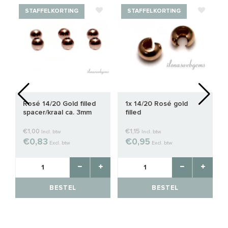
STAFFELKORTING
STAFFELKORTING
Rosé 14/20 Gold filled
1x 14/20 Rosé gold
spacer/kraal ca. 3mm
filled
knijpkraalverberger ca.
3mm
€1,00
€1,15
Incl. btw
Incl. btw
€0,83
€0,95
Excl. btw
Excl. btw
BESTEL
BESTEL