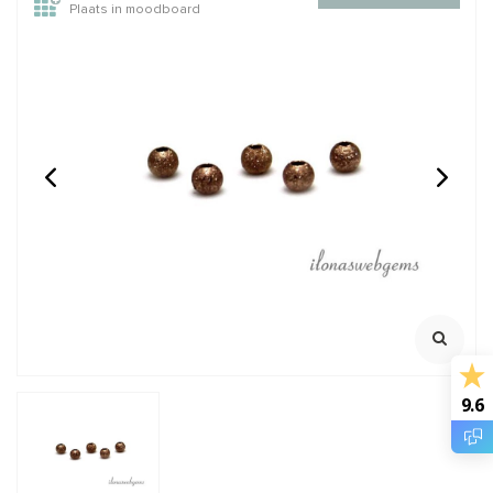
Plaats in moodboard
14 karaat gouden facet
1x 14/20 Gold filled lock-
kraaltje ca. 2mm
in oogje ca. 9x0.75mm
Rijggat ca. 0.7mm
Oersterk oogje met lock
Facet Mirror bead
mechanisme
Klik voor staffelkorting
Klik voor youtube filmpje
Klik voor staffelkorting
€6,95
€2,85
Incl. btw
Incl. btw
€5,74
€2,36
Excl. btw
Excl. btw
BESTEL
BESTEL
9.6