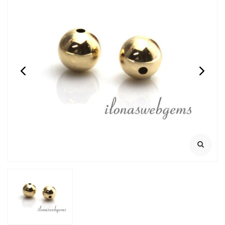
1 paar 14 karaat
14 karaat gouden
gouden poussettes ca.
nietstift met bolletje
4x2.5mm
ca. 38x0.38mm
Opening tot maximaal
26.5Ga
0.80mm oorhaakje
Bolletje ca. 1.15mm
€14,95
€15,95
Incl. btw
Incl. btw
€12,36
€13,18
Excl. btw
Excl. btw
BESTEL
BESTEL