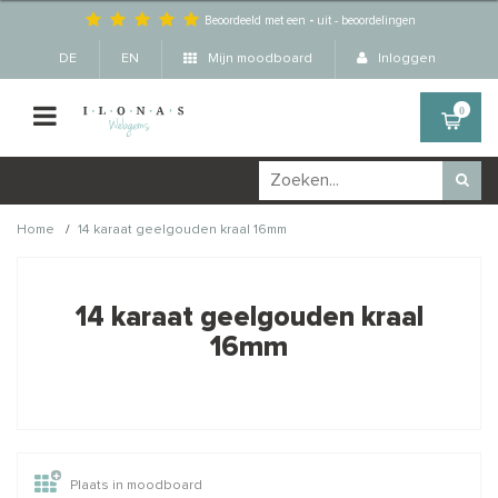
Beoordeeld met een
-
uit
-
beoordelingen
DE
EN
Mijn moodboard
Inloggen
0
/
Home
14 karaat geelgouden kraal 16mm
Wellicht zijn deze
×
producten ook interessant
14 karaat geelgouden kraal
voor je?
16mm
Plaats in moodboard