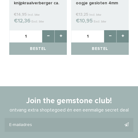
knijpkraalverberger ca.
oogje gesloten 4mm
3mm
€14,95
€13,25
Incl. btw
Incl. btw
€12,36
€10,95
Excl. btw
Excl. btw
BESTEL
BESTEL
Join the gemstone club!
ontvang extra shoptegoed én een eenmalige secret deal