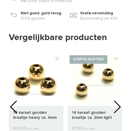
Met iDeal, Paypal of creditcard
Niet goed, geld terug
Gratis verzending
100% garantie
Bij besteding van €55
Vergelijkbare producten
STAFFELKORTING
14 karaat gouden
14 karaat gouden
kraaltje heavy ca. 4mm
kraaltje ca. 2mm light
€32,95
€3,50
Incl. btw
Incl. btw