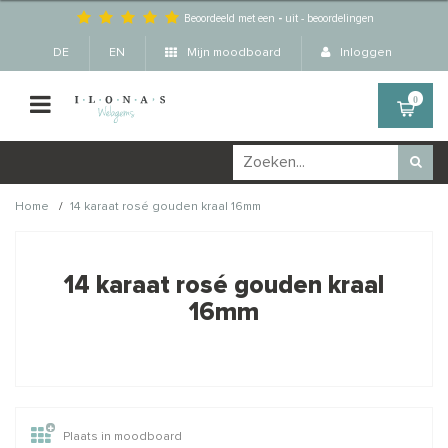
Beoordeeld met een
-
uit
-
beoordelingen
DE
EN
Mijn moodboard
Inloggen
0
/
Home
14 karaat rosé gouden kraal 16mm
Wellicht zijn deze
×
producten ook interessant
14 karaat rosé gouden kraal
voor je?
16mm
STAFFELKORTING
Plaats in moodboard