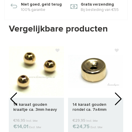
Niet goed, geld terug
Gratis verzending
100% garantie
Bij besteding van €55
Vergelijkbare producten
14 karaat gouden
14 karaat gouden
kraaltje ca. 3mm heavy
rondel ca. 7x4mm
€16,95
€29,95
Incl. btw
Incl. btw
€14,01
€24,75
Excl. btw
Excl. btw