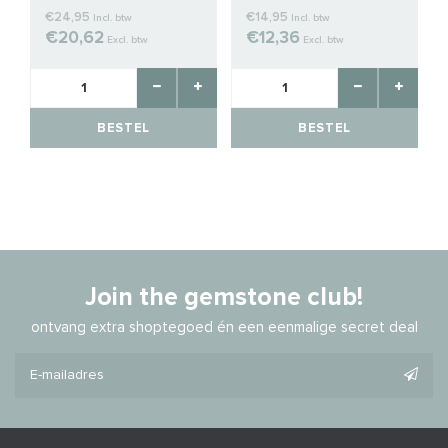
€24,95
€14,95
Incl. btw
Incl. btw
€20,62
€12,36
Excl. btw
Excl. btw
BESTEL
BESTEL
Join the gemstone club!
ontvang extra shoptegoed én een eenmalige secret deal