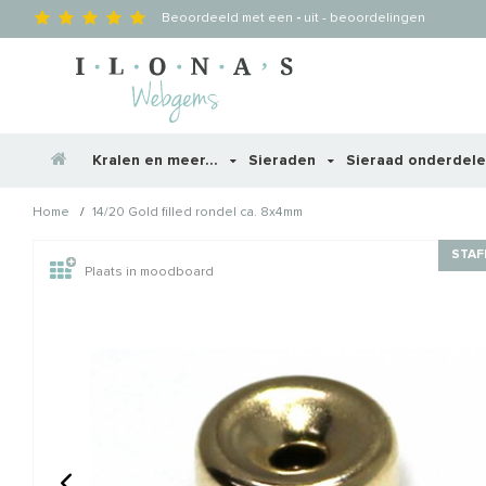
Beoordeeld met een
-
uit
-
beoordelingen
Kralen en meer...
Sieraden
Sieraad onderdel
/
Home
14/20 Gold filled rondel ca. 8x4mm
Wellicht zijn deze producten
STAF
Plaats in moodboard