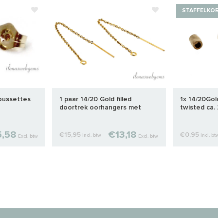
STAFFELKO
poussettes
1 paar 14/20 Gold filled
1x 14/20Gold
doortrek oorhangers met
twisted ca
open oogje ca. 80mm
,58
€13,18
€15,95
€0,95
Incl. btw
Incl. bt
Excl. btw
Excl. btw