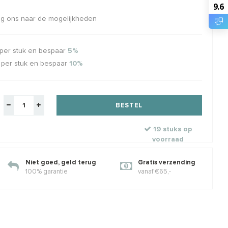
9.6
aag ons naar de mogelijkheden
illed oogje
Sterling zilveren spacer/kraal
14 k
a. 3x0.65mm
ca. 7mm
4mm
. 1.5mm
925/ 1e gehalte zilver
Rijg
per stuk en bespaar
5%
Rijggat ca. 1.8mm
€0,87
€2,69
€3,25
€6,7
elkorting
Incl. btw
Excl. btw
Excl. btw
per stuk en bespaar
10%
BESTEL
19 stuks op
voorraad
Niet goed, geld terug
Gratis verzending
100% garantie
vanaf €65,-