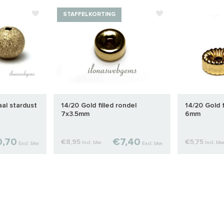
STAFFELKORTING
aal stardust
14/20 Gold filled rondel
14/20 Gold f
7x3.5mm
6mm
,70
€7,40
€8,95
€5,75
Incl. btw
Incl. bt
Excl. btw
Excl. btw