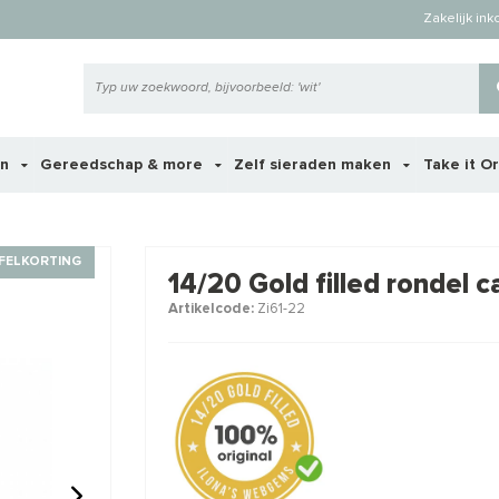
Zakelijk in
en
Gereedschap & more
Zelf sieraden maken
Take it O
 ook interessant voor je?
FELKORTING
14/20 Gold filled rondel
Artikelcode:
Zi61-22
STAFFELKO