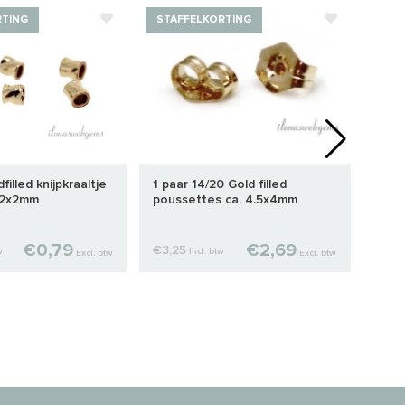
RTING
STAFFELKORTING
STA
filled knijpkraaltje
1 paar 14/20 Gold filled
14/2
. 2x2mm
poussettes ca. 4.5x4mm
ca. 
€0,79
€2,69
€3,25
€9,
w
Incl. btw
Excl. btw
Excl. btw