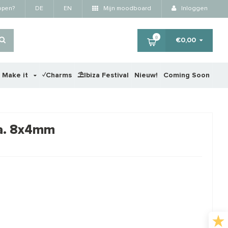
kopen?
DE
EN
Mijn moodboard
Inloggen
0
€0,00
r Make it
✓Charms
⛱️Ibiza Festival
Nieuw!
Coming Soon
×
 ca. 8x4mm
RTING