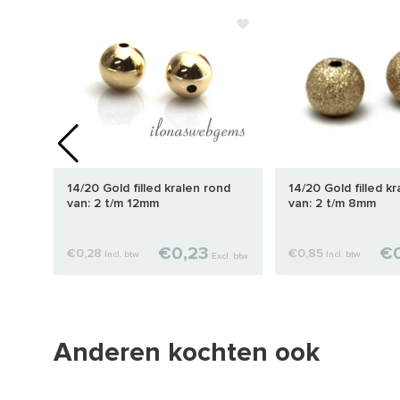
raal
14/20 Gold filled kralen rond
14/20 Gold filled kr
van: 2 t/m 12mm
van: 2 t/m 8mm
€0,23
€0
€0,28
€0,85
Incl. btw
Incl. btw
cl. btw
Excl. btw
Anderen kochten ook