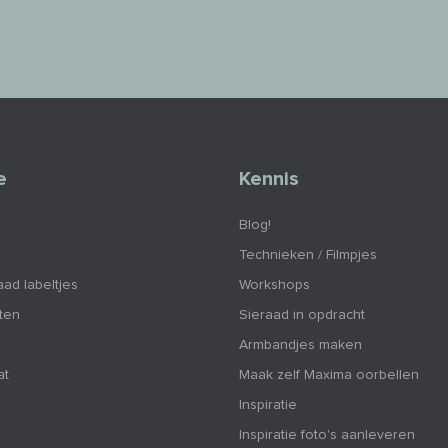
e
Kennis
Blog!
Technieken / Filmpjes
aad labeltjes
Workshops
nten
Sieraad in opdracht
Armbandjes maken
at
Maak zelf Maxima oorbellen
Inspiratie
Inspiratie foto's aanleveren