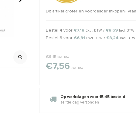
Dit artikel groter en voordeliger inkopen? Vr
raaltje
1 stuk 14/20 Gold filled
14/20 Gold f
kralenkapje ca. 4mm
gesloten c
ca.4mm
Binnemaat ca
Bestel 4 voor
€7,18
/
€8,69
Excl. BTW
Incl. BTW
22Gauge
7,23
€0,81
€0,98
€1,05
Klik voor staff
Incl. btw
Incl. btw
Excl. btw
Excl. btw
Bestel 6 voor
€6,81
/
€8,24
Excl. BTW
Incl. BTW
€9,15
Incl. btw
€7,56
Excl. btw
Op werkdagen voor 15:45 besteld,
zelfde dag verzonden