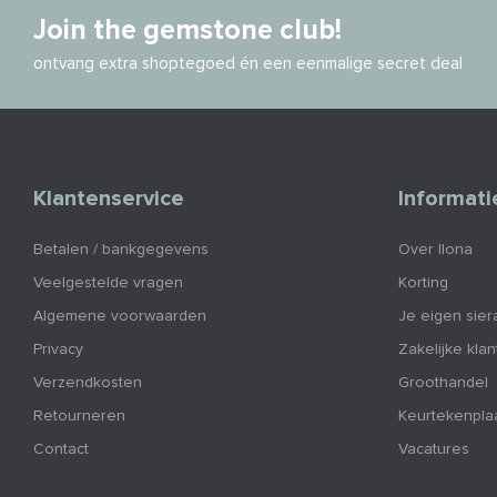
Join the gemstone club!
ontvang extra shoptegoed én een eenmalige secret deal
Klantenservice
Informati
Betalen / bankgegevens
Over Ilona
Veelgestelde vragen
Korting
Algemene voorwaarden
Je eigen sier
Privacy
Zakelijke kla
Verzendkosten
Groothandel
Retourneren
Keurtekenpla
Contact
Vacatures