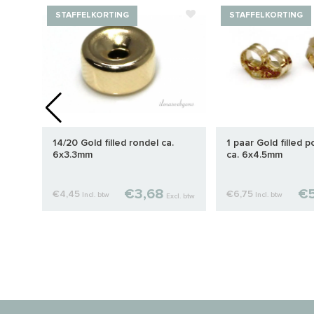
STAFFELKORTING
STAFFELKORTING
del
14/20 Gold filled rondel ca.
1 paar Gold filled 
6x3.3mm
ca. 6x4.5mm
€3,68
€5
€4,45
€6,75
Incl. btw
Incl. btw
cl. btw
Excl. btw