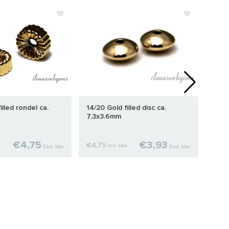
illed rondel ca.
14/20 Gold filled disc ca.
14/2
7.3x3.6mm
ca. 
€4,75
€3,93
€4,75
€6,
w
Incl. btw
Excl. btw
Excl. btw