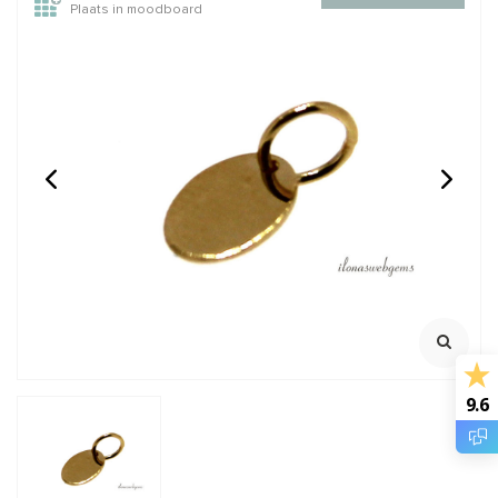
Plaats in moodboard
14/20 Gold filled lock-in
14/20 Gold filled lock-in
oogje ca. 5x0.75mm
oogje 4x0.65mm
Klik voor staffelkorting
Oersterk oogje met lock
mechanisme
Klik voor youtube filmpje
Klik voor staffelkorting
€1,50
€1,10
Incl. btw
Incl. btw
€1,24
€0,91
Excl. btw
Excl. btw
BESTEL
BESTEL
9.6