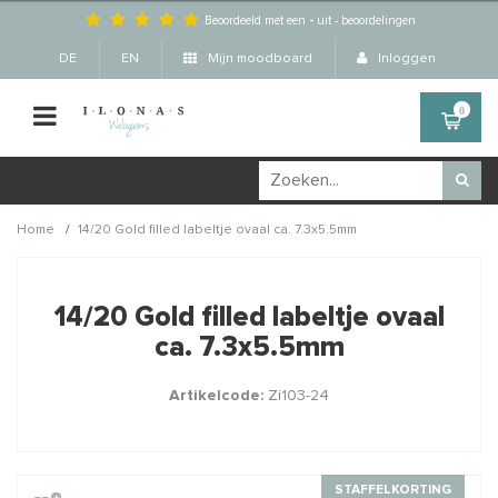
Beoordeeld met een
-
uit
-
beoordelingen
DE
EN
Mijn moodboard
Inloggen
0
/
Home
14/20 Gold filled labeltje ovaal ca. 7.3x5.5mm
Wellicht zijn deze
×
producten ook interessant
14/20 Gold filled labeltje ovaal
voor je?
ca. 7.3x5.5mm
Artikelcode:
Zi103-24
STAFFELKORTING
STAFFELKORTING
STAFFELKORTING