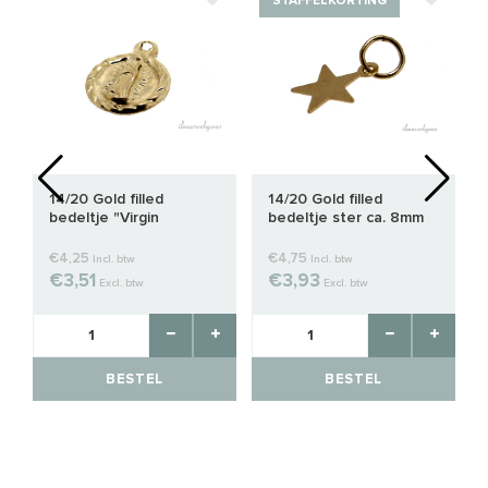
STAFFELKORTING
-
14/20 Gold filled
14/20 Gold filled
bedeltje "Virgin
bedeltje ster ca. 8mm
Guadalupe" ca. 8.5mm
€4,25
€4,75
Incl. btw
Incl. btw
€3,51
€3,93
Excl. btw
Excl. btw
BESTEL
BESTEL