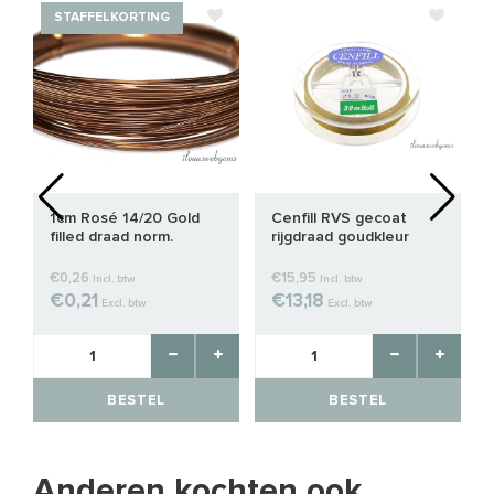
STAFFELKORTING
1cm Rosé 14/20 Gold
Cenfill RVS gecoat
filled draad norm.
rijgdraad goudkleur
0.5mm / 24GA
0.30mm (7 draads)
€0,26
€15,95
Incl. btw
Incl. btw
€0,21
€13,18
Excl. btw
Excl. btw
BESTEL
BESTEL
Anderen kochten ook