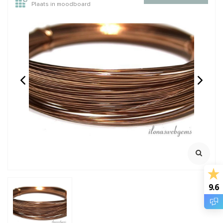
Plaats in moodboard
1x Rosé 14/20 Gold
14/20 Gold filled ketting
filled lock-in oogje mini
ca. 3x0.64mm
Oersterk oogje met lock
Schakel ca. 1.3mm
mechanisme
Lengte 50cm
Klik voor Youtube filmpje
Klik voor staffelkorting
€0,55
€22,95
Incl. btw
Incl. btw
€0,45
€18,97
Excl. btw
Excl. btw
BESTEL
BESTEL
9.6