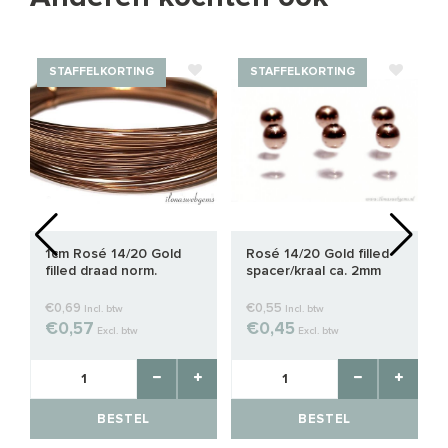
STAFFELKORTING
STAFFELKORTING
1cm Rosé 14/20 Gold
Rosé 14/20 Gold filled
filled draad norm.
spacer/kraal ca. 2mm
0.8mm / 20GA
€0,69
€0,55
Incl. btw
Incl. btw
€0,57
€0,45
Excl. btw
Excl. btw
BESTEL
BESTEL