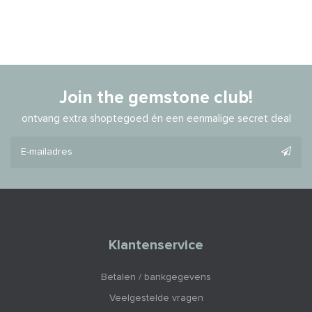
Join the gemstone club!
ontvang extra shoptegoed én een eenmalige secret deal
Klantenservice
Betalen / bankgegevens
Veelgestelde vragen