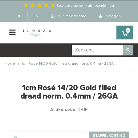
Beoordeeld met een
-
uit
-
beoordelingen
DE
EN
Mijn moodboard
Inloggen
0
/
Home
1cm Rosé 14/20 Gold filled draad norm. 0.4mm / 26GA
Wellicht zijn deze
×
producten ook interessant
1cm Rosé 14/20 Gold filled
voor je?
draad norm. 0.4mm / 26GA
Artikelcode:
DR1R
STAFFELKORTING
STAFFELKORTING