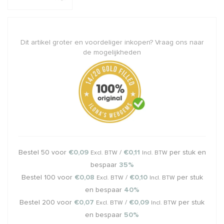
Dit artikel groter en voordeliger inkopen? Vraag ons naar
de mogelijkheden
Bestel 50 voor
€0,09
/
€0,11
per stuk en
Excl. BTW
Incl. BTW
bespaar
35%
Bestel 100 voor
€0,08
/
€0,10
per stuk
Excl. BTW
Incl. BTW
en bespaar
40%
Bestel 200 voor
€0,07
/
€0,09
per stuk
Excl. BTW
Incl. BTW
en bespaar
50%