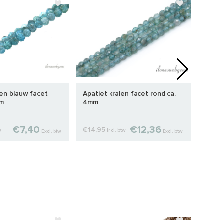
len blauw facet
Apatiet kralen facet rond ca.
Roma
mm
4mm
18x
€7,40
€12,36
€14,95
€39
w
Incl. btw
Excl. btw
Excl. btw