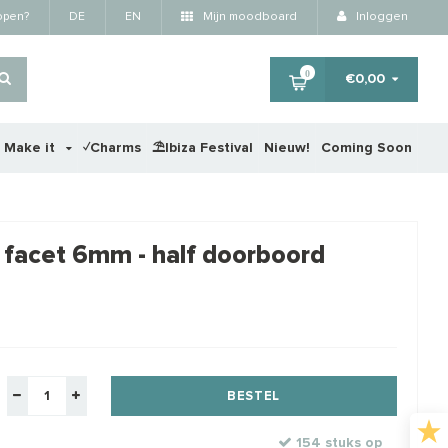
kopen?
DE
EN
Mijn moodboard
Inloggen
0
€0,00
r Make it
✓Charms
⛱️Ibiza Festival
Nieuw!
Coming Soon
×
 facet 6mm - half doorboord
BESTEL
154 stuks op