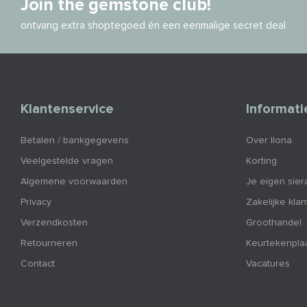
Join the gemstone club!
ontvang extra shoptegoed én een eenmalige secret deal
Klantenservice
Informati
Betalen / bankgegevens
Over Ilona
Veelgestelde vragen
Korting
Algemene voorwaarden
Je eigen sier
Privacy
Zakelijke kla
Verzendkosten
Groothandel
Retourneren
Keurtekenpla
Contact
Vacatures