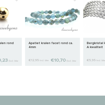
ralen rond
Apatiet kralen facet rond ca.
Bergkristal 
4mm
A kwaliteit
,23
€10,70
€12,95
€5,95
Incl. btw
Incl. bt
Excl. btw
Excl. btw