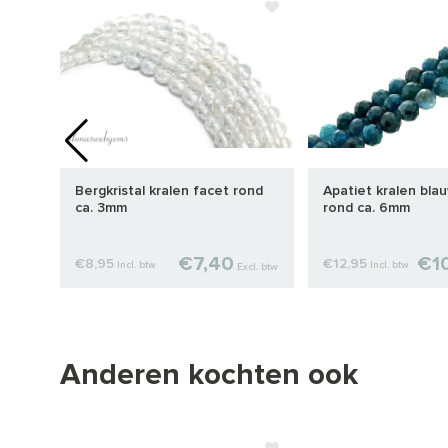
. 3-
Bergkristal kralen facet rond
Apatiet kralen bla
ca. 3mm
rond ca. 6mm
€7,40
€1
€8,95
€12,95
Incl. btw
Incl. btw
cl. btw
Excl. btw
Anderen kochten ook