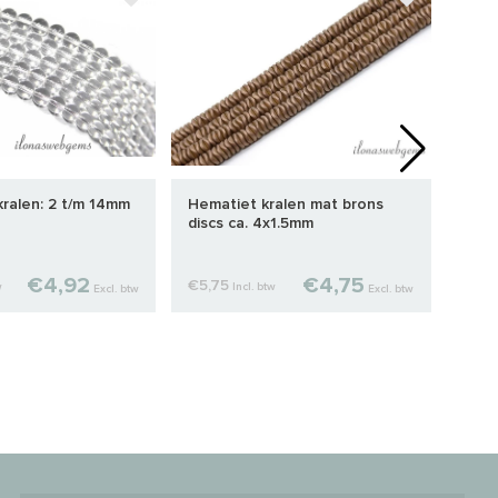
kralen: 2 t/m 14mm
Hematiet kralen mat brons
Hema
discs ca. 4x1.5mm
face
€4,92
€4,75
€5,75
€5,9
w
Incl. btw
Excl. btw
Excl. btw