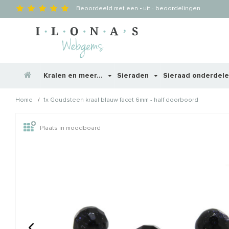
Beoordeeld met een
-
uit
-
beoordelingen
Kralen en meer...
Sieraden
Sieraad onderdel
/
Home
1x Goudsteen kraal blauw facet 6mm - half doorboord
Wellicht zijn deze producten
Plaats in moodboard