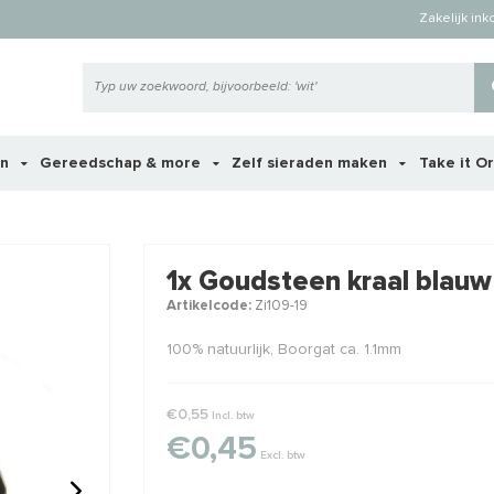
Zakelijk in
en
Gereedschap & more
Zelf sieraden maken
Take it O
 ook interessant voor je?
1x Goudsteen kraal blauw
Artikelcode:
Zi109-19
100% natuurlijk, Boorgat ca. 1.1mm
€0,55
Incl. btw
€0,45
Excl. btw