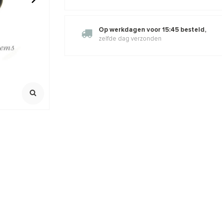
al rond
1x Goudsteen kraal blauw rond
1x Onyx kra
Op werkdagen voor 15:45 besteld,
oord
10mm - half doorboord
doorboord
zelfde dag verzonden
100% natuurlijk
100% natuurli
Boorgat ca. 1.2mm
Boorgat ca. 1
,74
€0,66
€0,80
€0,75
Incl. btw
Incl. bt
Excl. btw
Excl. btw