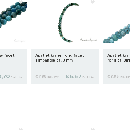
uw facet
Apatiet kralen rond facet
Apatiet kra
armbandje ca. 3 mm
rond ca. 3
0,70
€6,57
€7,95
€8,95
Incl. btw
Incl. bt
Excl. btw
Excl. btw