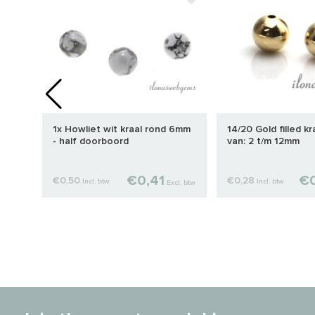
1x Howliet wit kraal rond 6mm
14/20 Gold filled k
- half doorboord
van: 2 t/m 12mm
€0,41
€0
€0,50
€0,28
Incl. btw
Incl. btw
cl. btw
Excl. btw