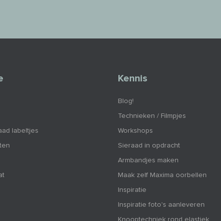
e
Kennis
Blog!
Technieken / Filmpjes
aad labeltjes
Workshops
nten
Sieraad in opdracht
Armbandjes maken
at
Maak zelf Maxima oorbellen
Inspiratie
Inspiratie foto's aanleveren
Knooptechniek rond elastiek