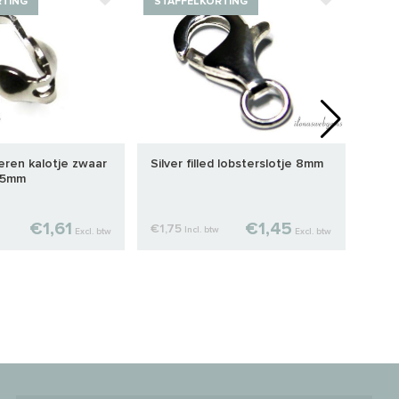
RTING
STAFFELKORTING
STA
veren kalotje zwaar
Silver filled lobsterslotje 8mm
Silv
3.5mm
5mm
€1,61
€1,45
€1,75
€0,
Incl. btw
Excl. btw
Excl. btw