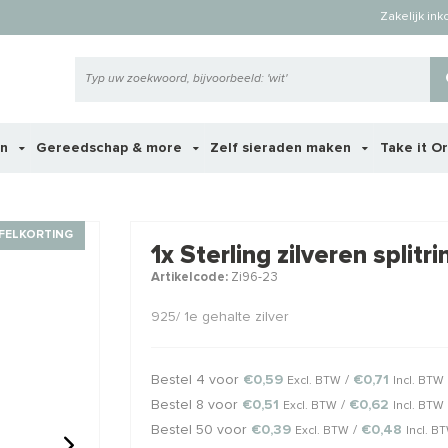
Zakelijk in
en
Gereedschap & more
Zelf sieraden maken
Take it O
 ook interessant voor je?
FELKORTING
1x Sterling zilveren split
Artikelcode:
Zi96-23
STAFFELKO
925/ 1e gehalte zilver
Bestel 4 voor
€0,59
/
€0,71
Excl. BTW
Incl. BTW
Bestel 8 voor
€0,51
/
€0,62
Excl. BTW
Incl. BTW
Bestel 50 voor
€0,39
/
€0,48
Excl. BTW
Incl. B