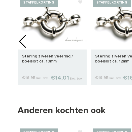
STAFFELKORTING
STAFFELKORTING
ot
Sterling zilveren veerring /
Sterling zilveren ve
boeislot ca. 10mm
boeislot ca. 12mm
€14,01
€1
€16,95
€19,95
Incl. btw
Incl. btw
cl. btw
Excl. btw
Anderen kochten ook