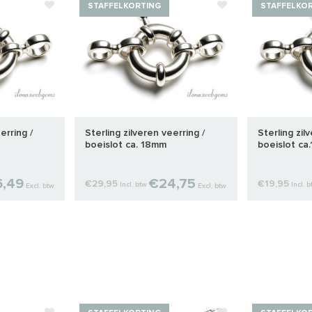
STAFFELKORTING
STAFFELKO
erring /
Sterling zilveren veerring /
Sterling zil
boeislot ca. 18mm
boeislot ca
6,49
€24,75
€29,95
€19,95
Incl. btw
Incl. 
Excl. btw
Excl. btw