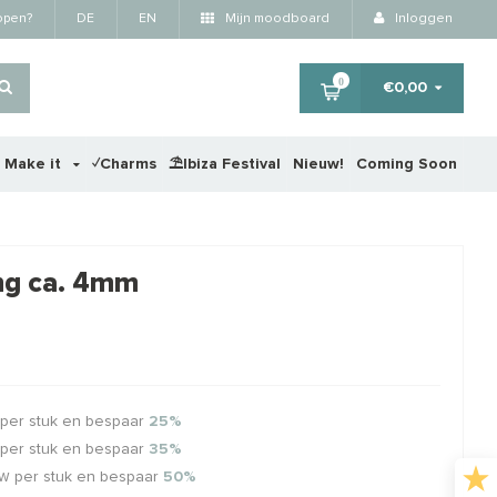
kopen?
DE
EN
Mijn moodboard
Inloggen
0
€0,00
r Make it
✓Charms
⛱️Ibiza Festival
Nieuw!
Coming Soon
×
ring ca. 4mm
RTING
STAFFELKORTING
STA
per stuk en bespaar
25%
per stuk en bespaar
35%
per stuk en bespaar
50%
TW