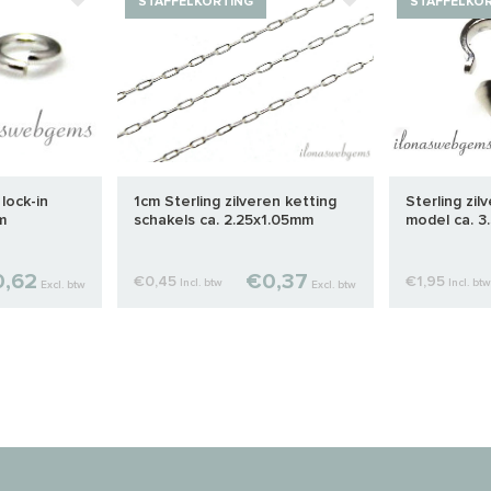
STAFFELKORTING
STAFFELKO
 lock-in
1cm Sterling zilveren ketting
Sterling zil
m
schakels ca. 2.25x1.05mm
model ca. 
,62
€0,37
€0,45
€1,95
Incl. btw
Incl. btw
Excl. btw
Excl. btw