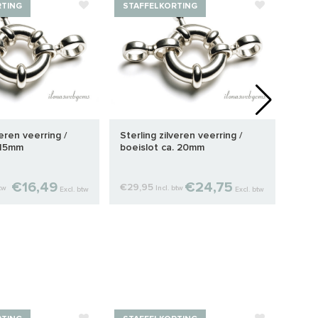
RTING
STAFFELKORTING
veren veerring /
Sterling zilveren veerring /
Ster
.15mm
boeislot ca. 20mm
filig
€16,49
€24,75
€29,95
€16,
btw
Incl. btw
Excl. btw
Excl. btw