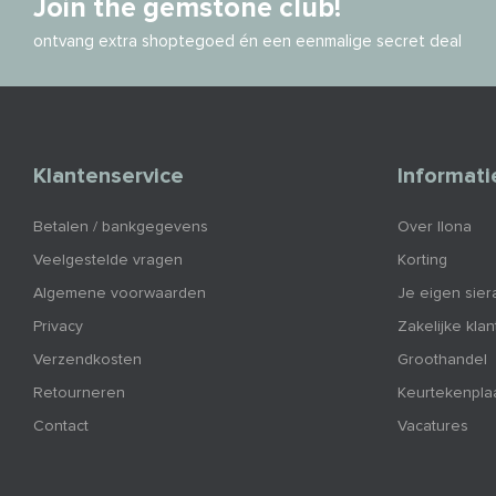
Join the gemstone club!
ontvang extra shoptegoed én een eenmalige secret deal
Klantenservice
Informati
Betalen / bankgegevens
Over Ilona
Veelgestelde vragen
Korting
Algemene voorwaarden
Je eigen sier
Privacy
Zakelijke kla
Verzendkosten
Groothandel
Retourneren
Keurtekenpla
Contact
Vacatures