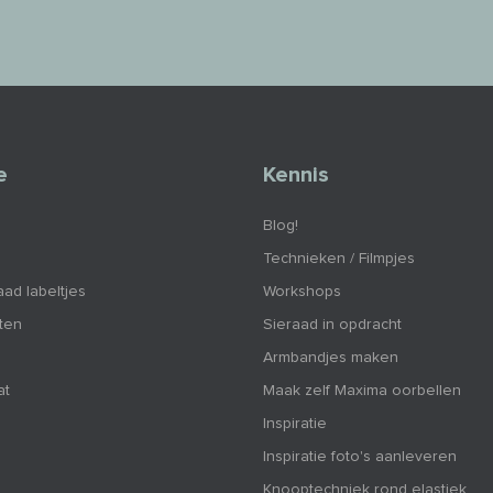
e
Kennis
Blog!
Technieken / Filmpjes
aad labeltjes
Workshops
nten
Sieraad in opdracht
Armbandjes maken
at
Maak zelf Maxima oorbellen
Inspiratie
Inspiratie foto's aanleveren
Knooptechniek rond elastiek