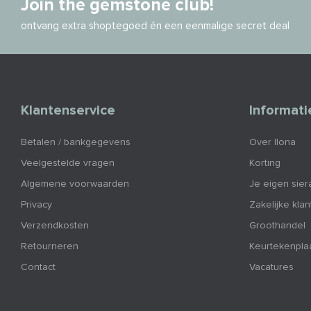
Join the gemstone club!
ontvang extra shoptegoed én een eenmalige secret deal
Klantenservice
Informati
Betalen / bankgegevens
Over Ilona
Veelgestelde vragen
Korting
Algemene voorwaarden
Je eigen sier
Privacy
Zakelijke kla
Verzendkosten
Groothandel
Retourneren
Keurtekenpla
Contact
Vacatures