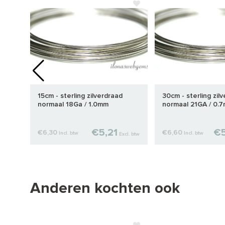
acht
15cm - sterling zilverdraad
30cm - sterling zil
normaal 18Ga / 1.0mm
normaal 21GA / 0.
€5,21
€5
€6,30
€6,60
Incl. btw
Incl. btw
cl. btw
Excl. btw
Anderen kochten ook