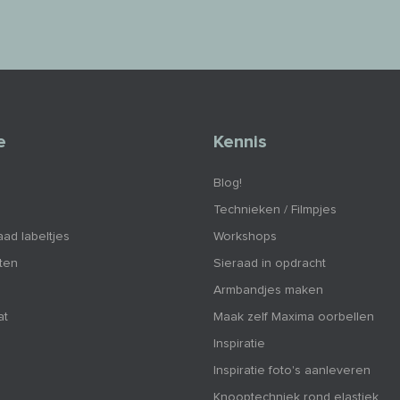
e
Kennis
Blog!
Technieken / Filmpjes
aad labeltjes
Workshops
nten
Sieraad in opdracht
Armbandjes maken
at
Maak zelf Maxima oorbellen
Inspiratie
Inspiratie foto's aanleveren
Knooptechniek rond elastiek