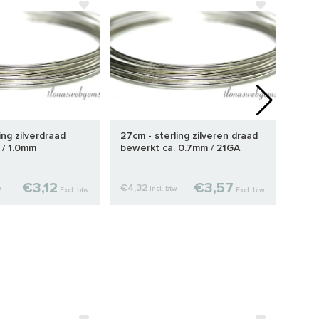
ing zilverdraad
27cm - sterling zilveren draad
11cm 
 / 1.0mm
bewerkt ca. 0.7mm / 21GA
zach
€3,12
€3,57
€4,32
€4,
w
Incl. btw
Excl. btw
Excl. btw