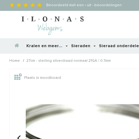
Beoordeeld met een
-
uit
-
beoordelingen
Kralen en meer...
Sieraden
Sieraad onderdel
/
Home
27cm - sterling zilverdraad normaal 21GA / 0.7mm
Wellicht zijn deze producten
Plaats in moodboard