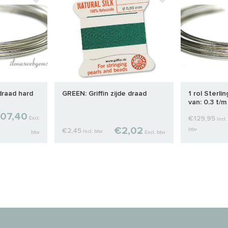
rdraad hard
GREEN: Griffin zijde draad
1 rol Sterli
van: 0.3 t/
07,40
€129,95
Excl.
Incl.
€2,02
btw
€2,45
Incl. btw
btw
Excl. btw