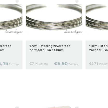
verdraad
17cm - sterling zilverdraad
18cm - sterl
7mm
normaal 18Ga / 1.0mm
zacht 18 Ga
,45
€5,90
€7,14
€3,78
Incl. btw
Incl. bt
Excl. btw
Excl. btw