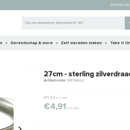
Zakelijk in
en
Gereedschap & more
Zelf sieraden maken
Take it O
 ook interessant voor je?
27cm - sterling zilverdr
Artikelcode:
DR3Hklos
€5,94
Incl. btw
€4,91
Excl. btw