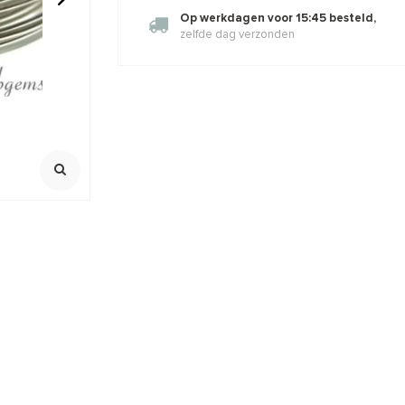
Op werkdagen voor 15:45 besteld,
zelfde dag verzonden
lled
Gele Granaat kralen facet
Hello Preci
ers ca. 3mm
rond ca. 3mm
Heishi
,92
€7,43
€8,99
€8,95
Incl. btw
Incl. bt
Excl. btw
Excl. btw