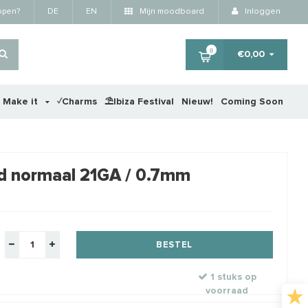
kopen?
DE
EN
Mijn moodboard
Inloggen
0
€0,00
r Make it
✓Charms
⛱️Ibiza Festival
Nieuw!
Coming Soon
×
aad normaal 21GA / 0.7mm
STAFFELKORTING
BESTEL
1 stuks op
voorraad