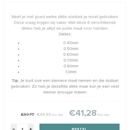
Weet je niet goed welke dikte elastiek je moet gebruiken.
Deze vraag krijgen wij vaker. Met deze 6 verschillende
diktes heb je altijd de juiste maat voor handen.
Diktes:
0.40mm
0.50mm
0.60mm
0.70mm
0.80mm
1.0mm
Tip:
Je kunt ook een kleinere maat nemen en die dubbel
gebruiken. Zo heb je dezelfde dikte maar kun je een veel
kleiner knoopje maken
€41,28
€59,70
€49,95
Incl. btw
Excl. btw
BESTEL