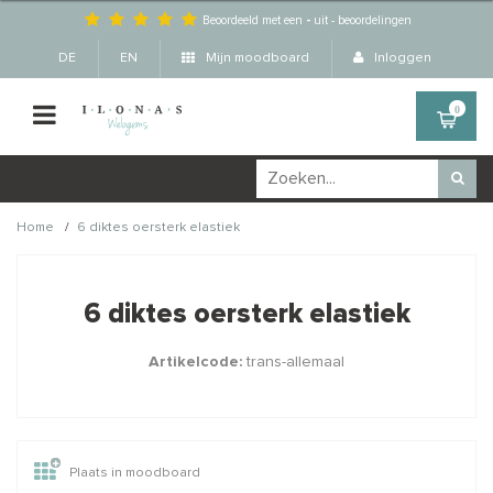
Beoordeeld met een
-
uit
-
beoordelingen
DE
EN
Mijn moodboard
Inloggen
0
/
Home
6 diktes oersterk elastiek
Wellicht zijn deze
×
producten ook interessant
6 diktes oersterk elastiek
voor je?
Artikelcode:
trans-allemaal
Plaats in moodboard