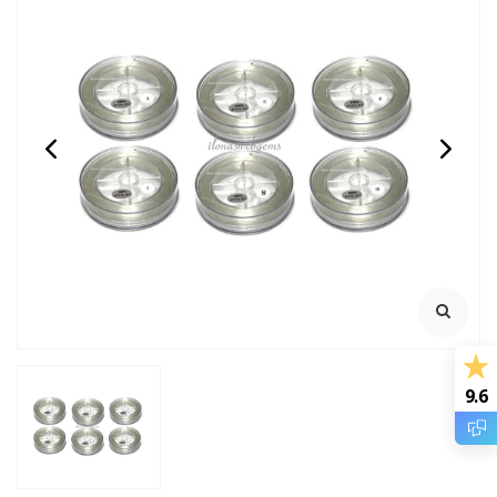
RED: Griffin rijgdraad
1 paar Onyx druppels
nylon
facet kite ca.14x10mm
2 meter met naald
€2,45
€3,95
Incl. btw
Incl. btw
€2,02
€3,26
Excl. btw
Excl. btw
BESTEL
BESTEL
9.6