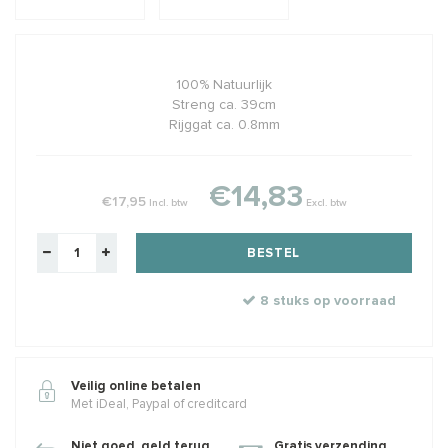
100% Natuurlijk
Streng ca. 39cm
Rijggat ca. 0.8mm
€14,83
€17,95
Incl. btw
Excl. btw
BESTEL
8 stuks op voorraad
Veilig online betalen
Met iDeal, Paypal of creditcard
Niet goed, geld terug
Gratis verzending