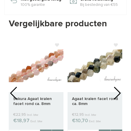
100% garantie
Bij besteding van €55
Vergelijkbare producten
Sakura Agaat kralen
Agaat kralen facet rond
facet rond ca. 8mm
ca. 8mm
€22,95
€12,95
Incl. btw
Incl. btw
€18,97
€10,70
Excl. btw
Excl. btw