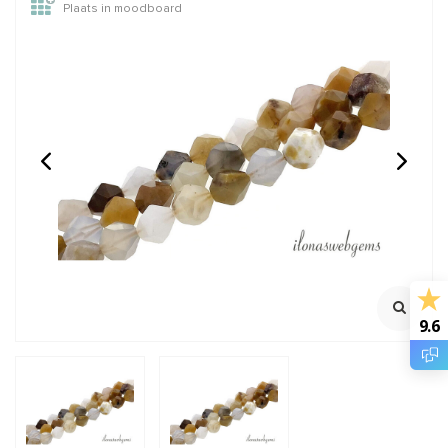
Plaats in moodboard
Rijgsetje Vermeil Small
Onyx kralen facet rond
ca. 3mm
Handig basis rijgsetje
Streng 37cm
Klik voor meer informatie
€10,95
€6,25
Incl. btw
Incl. btw
€9,05
€5,17
Excl. btw
Excl. btw
9.6
BESTEL
BESTEL