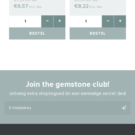
€7,95
€9,95
Incl. btw
Incl. btw
€6,57
€8,22
Excl. btw
Excl. btw
BESTEL
BESTEL
Join the gemstone club!
ontvang extra shoptegoed én een eenmalige secret deal