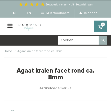
Beoordeeld met een
-
uit
-
beoordelingen
DE
EN
Mijn moodboard
Inloggen
0
/
Home
Agaat kralen facet rond ca. 8mm
Wellicht zijn deze
×
producten ook interessant
Agaat kralen facet rond ca.
voor je?
8mm
Artikelcode:
kar5-4