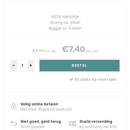
100% Natuurlijk
Streng ca. 39cm
Rijggat ca. 0.6mm
€7,40
€8,95
Incl. btw
Excl. btw
BESTEL
10 stuks op voorraad
Veilig online betalen
Met iDeal, Paypal of creditcard
Niet goed, geld terug
Gratis verzending
100% garantie
Bij besteding van €55