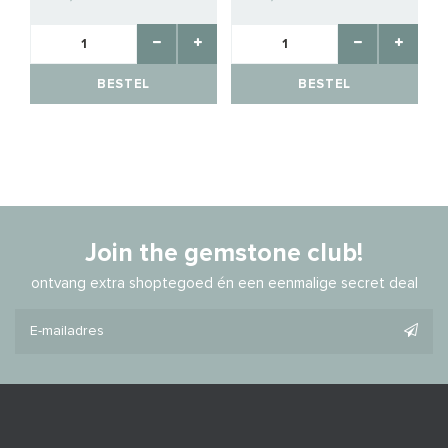
BESTEL
BESTEL
Join the gemstone club!
ontvang extra shoptegoed én een eenmalige secret deal