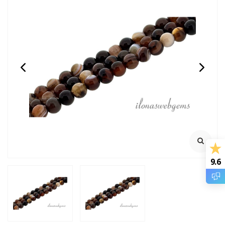
Onyx kralen rond ca.
Maansteen kralen roze
3mm
rond ca. 4mm
100% Natuurlijk
100% Natuurlijk
Streng ca. 39cm
Streng ca. 39cm
Rijggat ca. 0.6mm
€4,95
€8,95
Incl. btw
Incl. btw
€4,09
€7,40
Excl. btw
Excl. btw
9.6
BESTEL
BESTEL