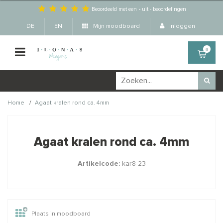
Beoordeeld met een
-
uit
-
beoordelingen
DE
EN
Mijn moodboard
Inloggen
0
/
Home
Agaat kralen rond ca. 4mm
Wellicht zijn deze
×
producten ook interessant
Agaat kralen rond ca. 4mm
voor je?
Artikelcode:
kar8-23
Plaats in moodboard