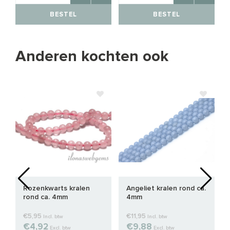
BESTEL
BESTEL
Anderen kochten ook
Rozenkwarts kralen
Angeliet kralen rond ca.
rond ca. 4mm
4mm
€5,95
€11,95
Incl. btw
Incl. btw
€4,92
€9,88
Excl. btw
Excl. btw