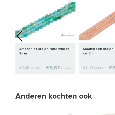
a.
Amazoniet kralen rond mini ca.
Maansteen kralen 
2mm
ca. 2mm
€6,57
€9
€7,95
€11,95
Incl. btw
Incl. btw
cl. btw
Excl. btw
Anderen kochten ook