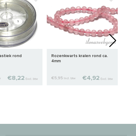
astiek rond
Rozenkwarts kralen rond ca.
Ca. 
4mm
spac
€8,22
€4,92
€5,95
€10,
w
Incl. btw
Excl. btw
Excl. btw