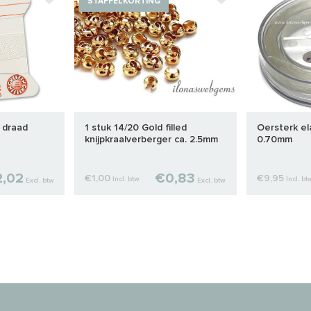
STAFFELKORTING
e draad
1 stuk 14/20 Gold filled
Oersterk el
knijpkraalverberger ca. 2.5mm
0.70mm
,02
€0,83
€1,00
€9,95
Incl. btw
Incl. bt
Excl. btw
Excl. btw