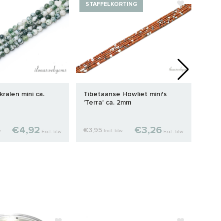
STAFFELKORTING
ralen mini ca.
Tibetaanse Howliet mini's
Apat
'Terra' ca. 2mm
rond
€4,92
€3,26
€3,95
€8,
w
Incl. btw
Excl. btw
Excl. btw