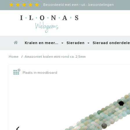
Beoordeeld met een
-
uit
-
beoordelingen
Kralen en meer...
Sieraden
Sieraad onderdel
/
Home
Amazoniet kralen mini rond ca. 2,5mm
Wellicht zijn deze producten
Plaats in moodboard