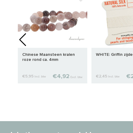
et
Chinese Maansteen kralen
WHITE: Griffin zijd
roze rond ca. 4mm
€4,92
€2
€5,95
€2,45
Incl. btw
Incl. btw
cl. btw
Excl. btw