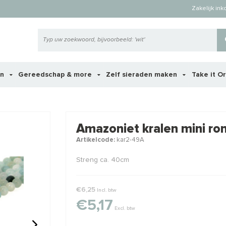
Zakelijk in
en
Gereedschap & more
Zelf sieraden maken
Take it O
 ook interessant voor je?
Amazoniet kralen mini ro
Artikelcode:
kar2-49A
Streng ca. 40cm
€6,25
Incl. btw
€5,17
Excl. btw