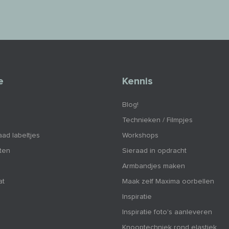
e
Kennis
Blog!
Technieken / Filmpjes
aad labeltjes
Workshops
nten
Sieraad in opdracht
Armbandjes maken
at
Maak zelf Maxima oorbellen
Inspiratie
Inspiratie foto's aanleveren
Knooptechniek rond elastiek