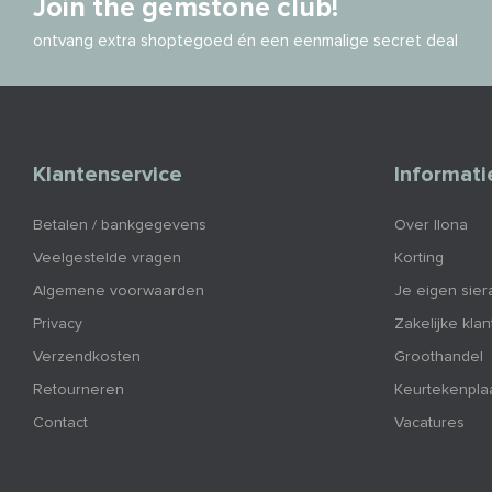
Join the gemstone club!
ontvang extra shoptegoed én een eenmalige secret deal
Klantenservice
Informati
Betalen / bankgegevens
Over Ilona
Veelgestelde vragen
Korting
Algemene voorwaarden
Je eigen sier
Privacy
Zakelijke kla
Verzendkosten
Groothandel
Retourneren
Keurtekenpla
Contact
Vacatures