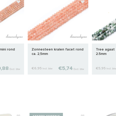
mini rond
Zonnesteen kralen facet rond
Tree agaat k
ca. 2,5mm
2.5mm
,88
€5,74
€6,95
€5,95
Incl. btw
Incl. bt
Excl. btw
Excl. btw