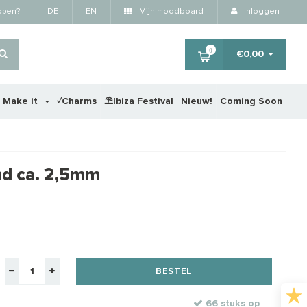
kopen?
DE
EN
Mijn moodboard
Inloggen
0
€0,00
r Make it
✓Charms
⛱️Ibiza Festival
Nieuw!
Coming Soon
×
nd ca. 2,5mm
STA
BESTEL
66 stuks op