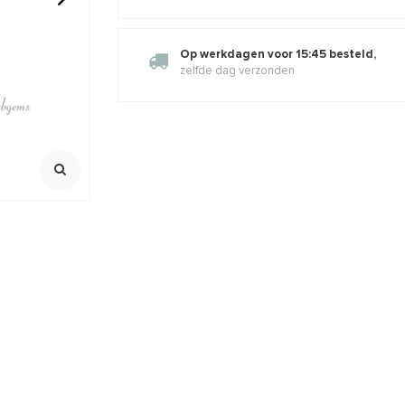
a. 14mm
Rozenkwarts kralen rond ca.
Tijgeroog k
Op werkdagen voor 15:45 besteld,
12mm
zelfde dag verzonden
100% natuurlijk
Streng ca.38
Streng ca. 39cm
5cm
1,53
€9,05
€10,95
€5,95
100% natuurli
Incl. btw
Incl. bt
Excl. btw
Excl. btw
Rijggat ca.0