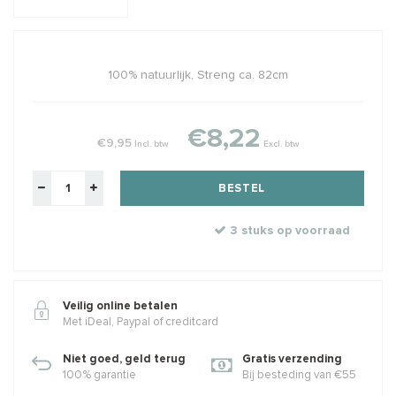
100% natuurlijk, Streng ca. 82cm
€8,22
€9,95
Incl. btw
Excl. btw
BESTEL
3 stuks op voorraad
Veilig online betalen
Met iDeal, Paypal of creditcard
Niet goed, geld terug
Gratis verzending
100% garantie
Bij besteding van €55