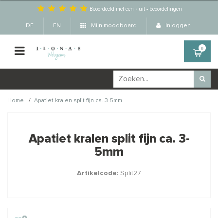
Beoordeeld met een
-
uit
-
beoordelingen
DE
EN
Mijn moodboard
Inloggen
0
/
Home
Apatiet kralen split fijn ca. 3-5mm
Wellicht zijn deze
×
producten ook interessant
Apatiet kralen split fijn ca. 3-
voor je?
5mm
Artikelcode:
Split27
STAFFELKORTING