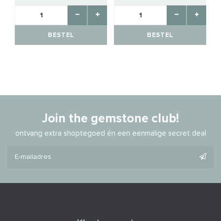
BESTEL
BESTEL
Join the gemstone club!
ontvang extra shoptegoed én een eenmalige secret deal