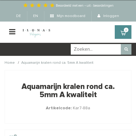
Beoordeeld met een
-
uit
-
beoordelingen
DE
EN
Mijn moodboard
Inloggen
0
/
Home
Aquamarijn kralen rond ca. 5mm A kwaliteit
Wellicht zijn deze
×
producten ook interessant
Aquamarijn kralen rond ca.
voor je?
5mm A kwaliteit
Artikelcode:
Kar7-88a