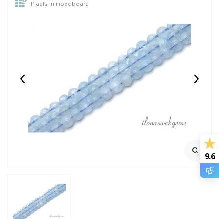
Plaats in moodboard
Onyx kralen rond ca.
Aquamarijn kralen facet
3mm
rond ca. 2mm
100% Natuurlijk
100% Natuurlijk
Streng ca. 39cm
Streng ca. 39cm
Rijggat ca. 0.4mm
€4,95
€8,95
Incl. btw
Incl. btw
€4,09
€7,40
Excl. btw
Excl. btw
9.6
BESTEL
BESTEL