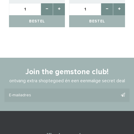
BESTEL
BESTEL
Join the gemstone club!
ontvang extra shoptegoed én een eenmalige secret deal