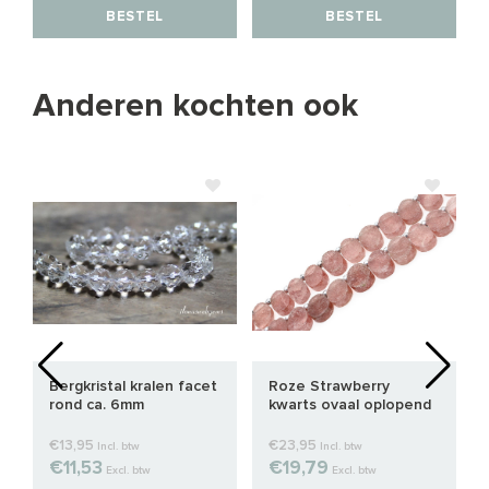
BESTEL
BESTEL
Anderen kochten ook
Bergkristal kralen facet
Roze Strawberry
rond ca. 6mm
kwarts ovaal oplopend
van ca. 11x7mm tot
12x10mm
€13,95
€23,95
Incl. btw
Incl. btw
€11,53
€19,79
Excl. btw
Excl. btw