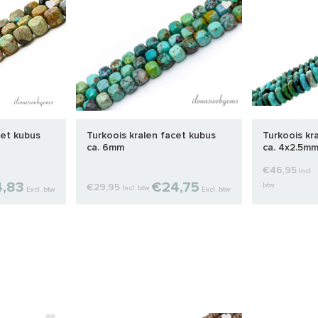
cet kubus
Turkoois kralen facet kubus
Turkoois kr
ca. 6mm
ca. 4x2.5m
€46,95
Incl.
4,83
€24,75
btw
€29,95
Incl. btw
Excl. btw
Excl. btw