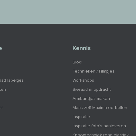
e
Kennis
Blog!
Technieken / Filmpjes
aad labeltjes
Workshops
nten
Sieraad in opdracht
Armbandjes maken
at
Maak zelf Maxima oorbellen
Inspiratie
Inspiratie foto's aanleveren
Knooptechniek rond elastiek