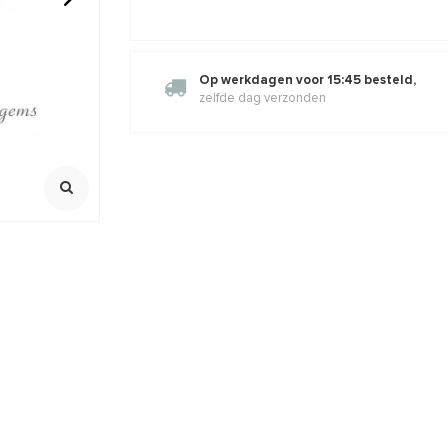
t rond ca.
Citrien kralen rond facet ca.
Rozenkwarts
4mm
3mm
Op werkdagen voor 15:45 besteld,
100% natuurli
zelfde dag verzonden
Streng ca. 38
0,70
€16,49
€19,95
€5,95
Incl. btw
Incl. bt
Excl. btw
Excl. btw