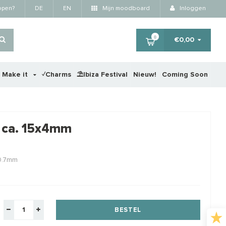
kopen?
DE
EN
Mijn moodboard
Inloggen
0
€0,00
r Make it
✓Charms
⛱️Ibiza Festival
Nieuw!
Coming Soon
×
m ca. 15x4mm
 0.7mm
BESTEL