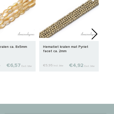
ralen ca. 8x5mm
Hematiet kralen mat Pyriet
Gran
facet ca. 2mm
ca. 
€6,57
€4,92
€5,95
€8,
w
Incl. btw
Excl. btw
Excl. btw