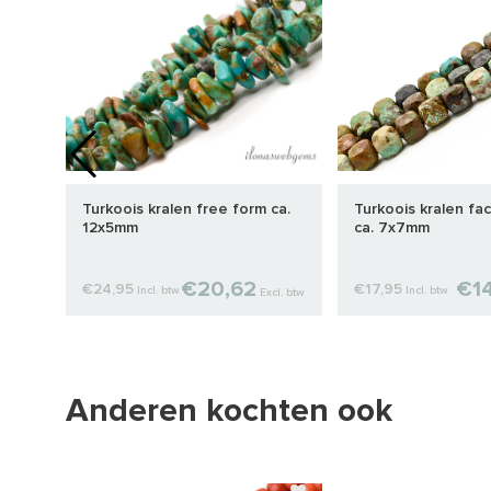
ca.
Turkoois kralen free form ca.
Turkoois kralen fa
12x5mm
ca. 7x7mm
€20,62
€1
€24,95
€17,95
Incl. btw
Incl. btw
cl. btw
Excl. btw
Anderen kochten ook