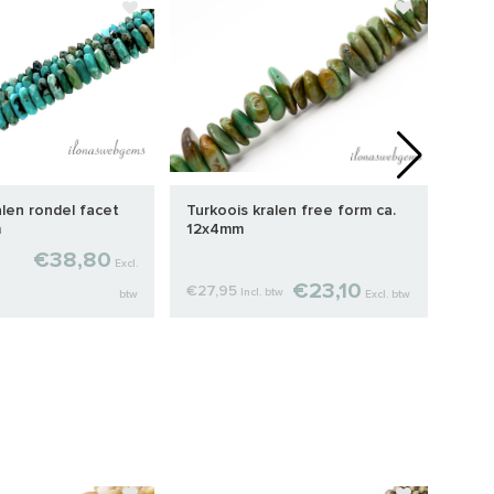
alen rondel facet
Turkoois kralen free form ca.
Turk
m
12x4mm
9x4
€38,80
Excl.
€23,10
€27,95
€17,
Incl. btw
btw
Excl. btw