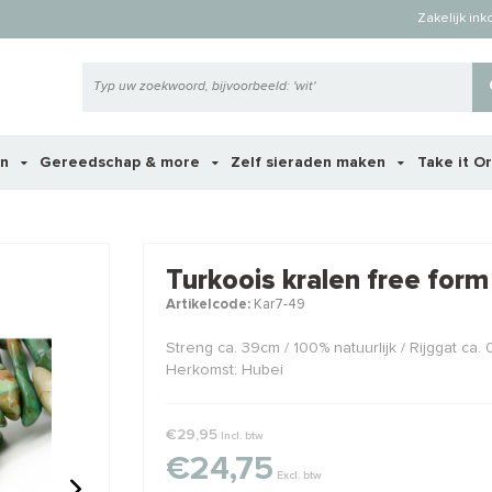
Zakelijk in
en
Gereedschap & more
Zelf sieraden maken
Take it O
 ook interessant voor je?
Turkoois kralen free for
Artikelcode:
Kar7-49
Streng ca. 39cm / 100% natuurlijk / Rijggat ca.
Herkomst: Hubei
€29,95
Incl. btw
€24,75
Excl. btw