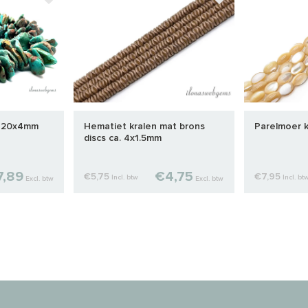
. 20x4mm
Hematiet kralen mat brons
Parelmoer k
discs ca. 4x1.5mm
,89
€4,75
€5,75
€7,95
Incl. btw
Incl. bt
Excl. btw
Excl. btw