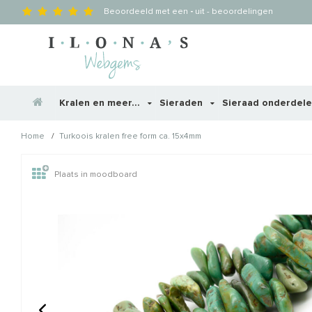
Beoordeeld met een
-
uit
-
beoordelingen
Kralen en meer...
Sieraden
Sieraad onderdel
/
Home
Turkoois kralen free form ca. 15x4mm
Wellicht zijn deze producten
Plaats in moodboard