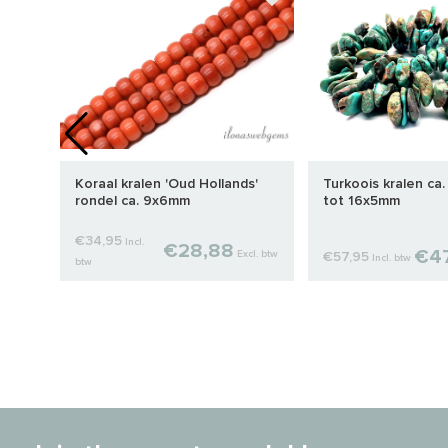
nd
Koraal kralen 'Oud Hollands'
Turkoois kralen ca
rondel ca. 9x6mm
tot 16x5mm
€34,95
Incl.
€28,88
€47
Excl. btw
€57,95
Incl. btw
cl. btw
btw