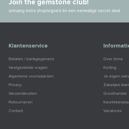
Join the gemstone club!
ontvang extra shoptegoed én een eenmalige secret deal
Klantenservice
Informati
Betalen / bankgegevens
Over Ilona
Veelgestelde vragen
Korting
Algemene voorwaarden
Je eigen sier
Privacy
Zakelijke kla
Verzendkosten
Groothandel
Retourneren
Keurtekenpla
Contact
Vacatures