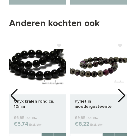
Anderen kochten ook
Onyx kralen rond ca.
Pyriet in
10mm
moedergesteente
kralen rond ca. 6mm
€6,95
€9,95
Incl. btw
Incl. btw
€5,74
€8,22
Excl. btw
Excl. btw