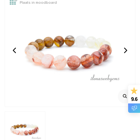
Plaats in moodboard
Lapis lazuli globe kraal
Toermalijn kralen facet
ca. 10mm
kubus ca. 4x4mm
€4,50
€28,95
Incl. btw
Incl. btw
€3,72
€23,93
Excl. btw
Excl. btw
9.6
BESTEL
BESTEL