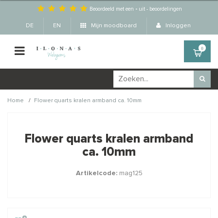
Beoordeeld met een
-
uit
-
beoordelingen
DE
EN
Mijn moodboard
Inloggen
0
/
Home
Flower quarts kralen armband ca. 10mm
Wellicht zijn deze
×
producten ook interessant
Flower quarts kralen armband
voor je?
ca. 10mm
Artikelcode:
mag125