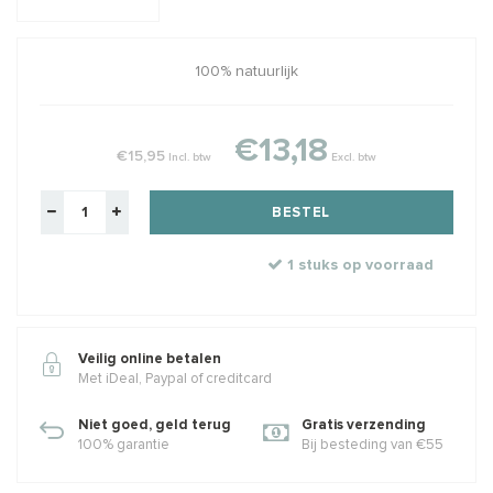
100% natuurlijk
€13,18
€15,95
Incl. btw
Excl. btw
BESTEL
1 stuks op voorraad
Veilig online betalen
Met iDeal, Paypal of creditcard
Niet goed, geld terug
Gratis verzending
100% garantie
Bij besteding van €55