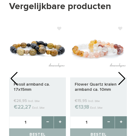
Vergelijkbare producten
Fossil armband ca.
Flower Quartz kralen
17x15mm
armband ca. 10mm
€26,95
€15,95
Incl. btw
Incl. btw
€22,27
€13,18
Excl. btw
Excl. btw
BESTEL
BESTEL