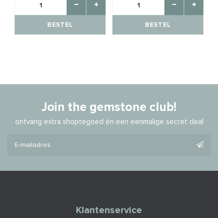
BESTEL
BESTEL
Join the gemstone club!
ontvang extra shoptegoed én een eenmalige secret deal
Klantenservice