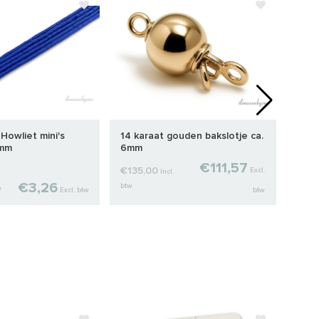
Howliet mini's
14 karaat gouden bakslotje ca.
Lapis
2mm
6mm
10m
€111,57
€135,00
Excl.
Incl.
€3,26
btw
€12,
w
Excl. btw
btw