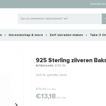
Zakelijk in
en
Gereedschap & more
Zelf sieraden maken
Take it O
 ook interessant voor je?
925 Sterling zilveren Bak
Artikelcode:
Zi36-6b
925/1e gehalte zilver
€15,95
Incl. btw
€13,18
Excl. btw