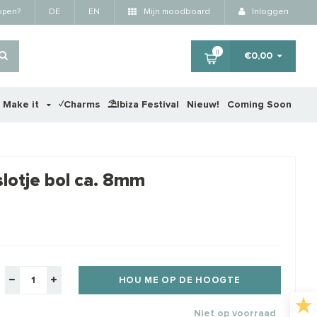
kopen?
DE
EN
Mijn moodboard
Inloggen
0
€0,00
r Make it
✓Charms
⛱️Ibiza Festival
Nieuw!
Coming Soon
×
slotje bol ca. 8mm
HOU ME OP DE HOOGTE
Niet op voorraad