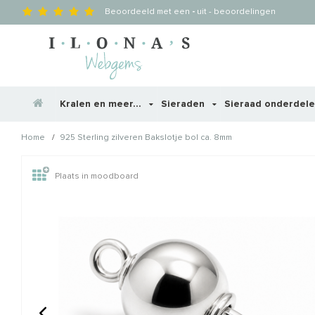
Beoordeeld met een
-
uit
-
beoordelingen
Kralen en meer...
Sieraden
Sieraad onderdel
/
Home
925 Sterling zilveren Bakslotje bol ca. 8mm
Wellicht zijn deze producten
Plaats in moodboard