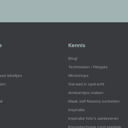
e
Kennis
Blog!
Technieken / Filmpjes
aad labeltjes
Workshops
nten
Sieraad in opdracht
Armbandjes maken
at
Maak zelf Maxima oorbellen
Inspiratie
Inspiratie foto's aanleveren
Knooptechniek rond elastiek