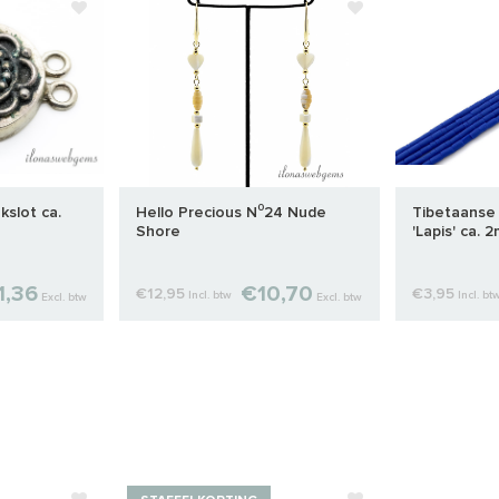
kslot ca.
Hello Precious N⁰24 Nude
Tibetaanse 
Shore
'Lapis' ca. 
1,36
€10,70
€12,95
€3,95
Incl. btw
Incl. bt
Excl. btw
Excl. btw