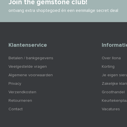
Join the gemstone club!
ontvang extra shoptegoed én een eenmalige secret deal
Klantenservice
Informati
Betalen / bankgegevens
Over Ilona
Veelgestelde vragen
Korting
Algemene voorwaarden
Je eigen sier
Privacy
Zakelijke kla
Verzendkosten
Groothandel
Retourneren
Keurtekenpla
Contact
Vacatures