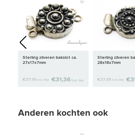
Sterling zilveren bakslot ca.
Sterling zilveren ba
27x17x7mm
28x18x7mm
€31,36
€3
€37,95
€37,95
Incl. btw
Incl. btw
cl. btw
Excl. btw
Anderen kochten ook