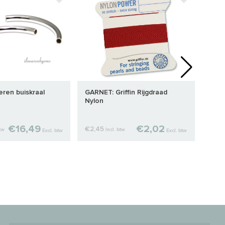
veren buiskraal
GARNET: Griffin Rijgdraad
TURQ
Nylon
€16,49
€2,02
€2,45
€2,4
btw
Incl. btw
Excl. btw
Excl. btw