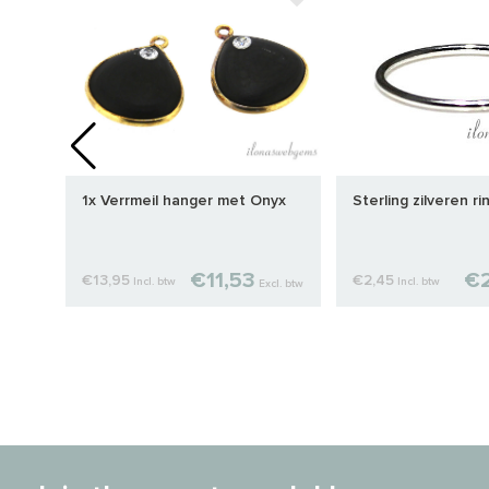
1x Verrmeil hanger met Onyx
Sterling zilveren r
€11,53
€2
€13,95
€2,45
Incl. btw
Incl. btw
cl. btw
Excl. btw