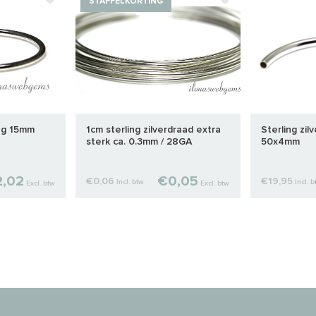
STAFFELKORTING
ing 15mm
1cm sterling zilverdraad extra
Sterling zil
sterk ca. 0.3mm / 28GA
50x4mm
,02
€0,05
€0,06
€19,95
Incl. btw
Incl. 
Excl. btw
Excl. btw