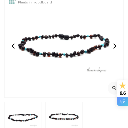
Plaats in moodboard
Sterling zilveren
Vermeil hangertje met
spacer/kraal ca. 6mm
Rozenkwarts
groot rijggat
925/ 1e gehalte zilver
Ca. 14.5x8x4.5mm
Rijggat ca. 2.5mm
Klik voor staffelkorting
€2,75
€6,95
Incl. btw
Incl. btw
€2,27
€5,74
Excl. btw
Excl. btw
9.6
BESTEL
BESTEL