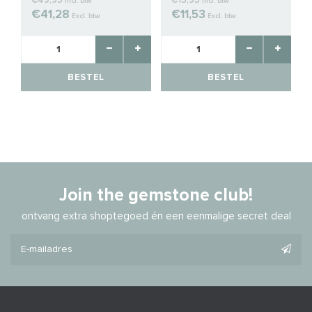
€49,95
€13,95
Incl. btw
Incl. btw
€41,28
€11,53
Excl. btw
Excl. btw
BESTEL
BESTEL
Join the gemstone club!
ontvang extra shoptegoed én een eenmalige secret deal