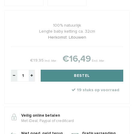
100% natuurlijk
Lengte baby ketting ca. 32cm
Herkomst: Litouwen
€16,49
€19,95
Incl. btw
Excl. btw
BESTEL
19 stuks op voorraad
Veilig online betalen
Met iDeal, Paypal of creditcard
Niet goed, geld terug
Gratis verzending