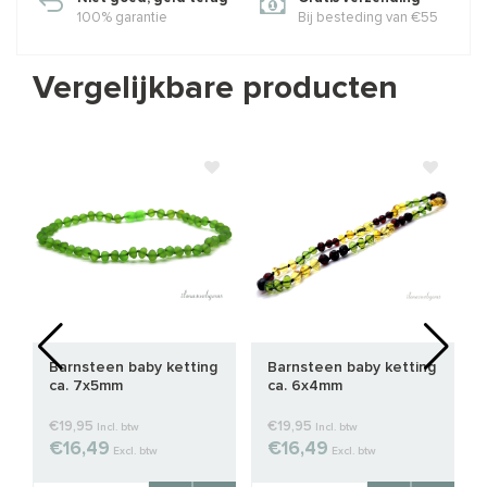
100% garantie
Bij besteding van €55
Vergelijkbare producten
Barnsteen baby ketting
Barnsteen baby ketting
ca. 7x5mm
ca. 6x4mm
€19,95
€19,95
Incl. btw
Incl. btw
€16,49
€16,49
Excl. btw
Excl. btw