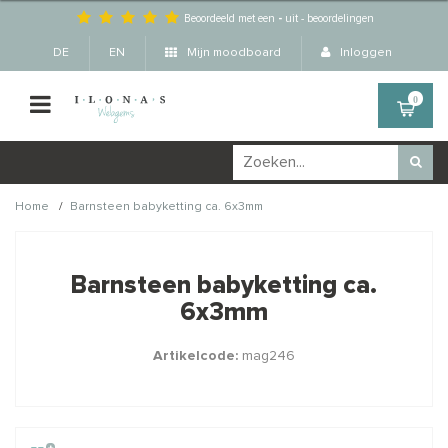
Beoordeeld met een
-
uit
-
beoordelingen
DE
EN
Mijn moodboard
Inloggen
0
/
Home
Barnsteen babyketting ca. 6x3mm
Wellicht zijn deze
×
producten ook interessant
Barnsteen babyketting ca.
voor je?
6x3mm
Artikelcode:
mag246
STAFFELKORTING