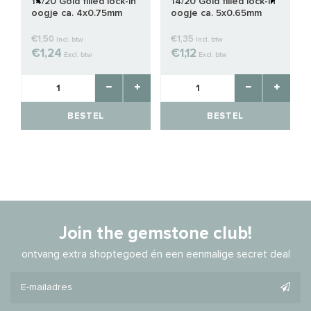
14/20 Gold filled lock-in
14/20 Gold filled lock-in
oogje ca. 4x0.75mm
oogje ca. 5x0.65mm
€1,50
€1,35
Incl. btw
Incl. btw
€1,24
€1,12
Excl. btw
Excl. btw
BESTEL
BESTEL
Join the gemstone club!
ontvang extra shoptegoed én een eenmalige secret deal