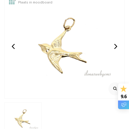
Plaats in moodboard
14/20 Gold filled
14/20 Gold filled lock-in
bedeltje zon ca.
oogje 4x0.65mm
11x9mm
Ca. 11x9mm
Oersterk oogje met lock
mechanisme
Klik voor youtube filmpje
Klik voor staffelkorting
€6,45
€1,10
Incl. btw
Incl. btw
€5,33
€0,91
Excl. btw
Excl. btw
9.6
BESTEL
BESTEL