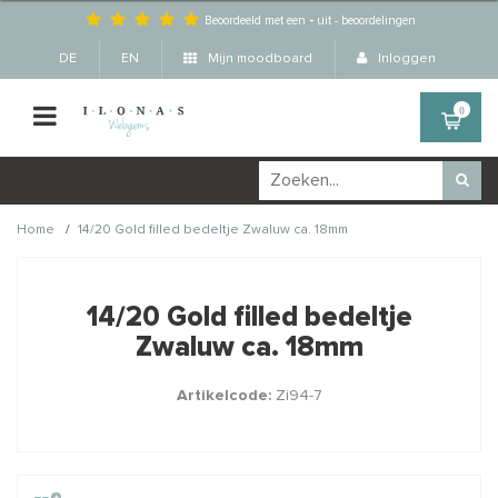
Beoordeeld met een
-
uit
-
beoordelingen
DE
EN
Mijn moodboard
Inloggen
0
/
Home
14/20 Gold filled bedeltje Zwaluw ca. 18mm
Wellicht zijn deze
×
producten ook interessant
14/20 Gold filled bedeltje
voor je?
Zwaluw ca. 18mm
Artikelcode:
Zi94-7
STAFFELKORTING