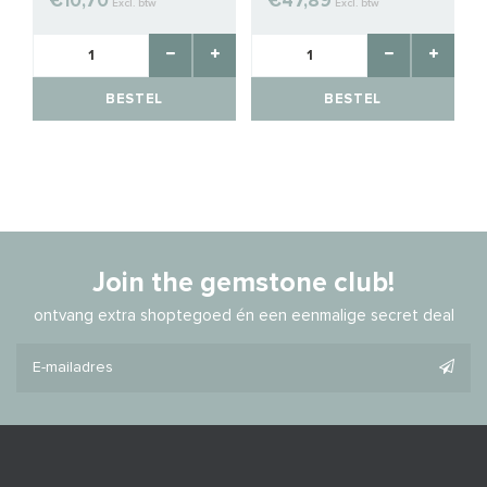
€10,70
€47,89
Excl. btw
Excl. btw
BESTEL
BESTEL
Join the gemstone club!
ontvang extra shoptegoed én een eenmalige secret deal