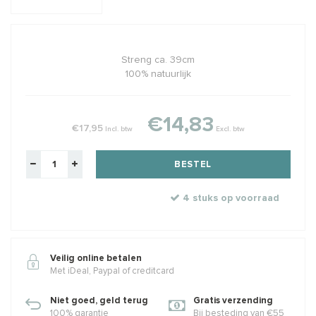
Streng ca. 39cm
100% natuurlijk
€14,83
€17,95
Incl. btw
Excl. btw
BESTEL
4 stuks op voorraad
Veilig online betalen
Met iDeal, Paypal of creditcard
Niet goed, geld terug
Gratis verzending
100% garantie
Bij besteding van €55