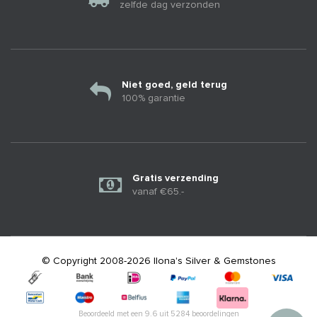
zelfde dag verzonden
Niet goed, geld terug
100% garantie
Gratis verzending
vanaf €65.-
© Copyright 2008-2026 Ilona's Silver & Gemstones
Beoordeeld met een
9.6
uit
5284
beoordelingen