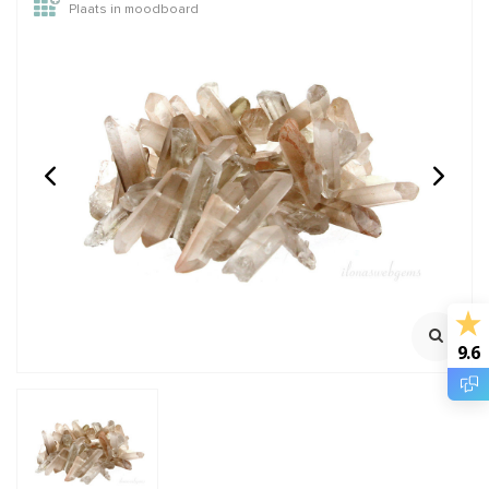
Plaats in moodboard
1x Onyx kraal facet
Bergkristal obelisk
10mm - half doorboord
kralen ca. 42x8mm tot
35x11mm
100% Natuurlijk
100% Natuurlijk
Boorgat ca. 1mm
Streng ca. 39cm
€0,85
€18,95
Incl. btw
Incl. btw
€0,70
€15,66
Excl. btw
Excl. btw
9.6
BESTEL
BESTEL