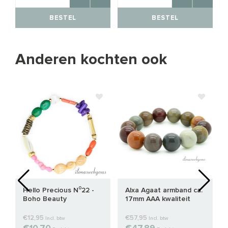
BESTEL
BESTEL
Anderen kochten ook
Hello Precious N⁰22 -
Alxa Agaat armband ca.
Boho Beauty
17mm AAA kwaliteit
€12,95
€57,95
Incl. btw
Incl. btw