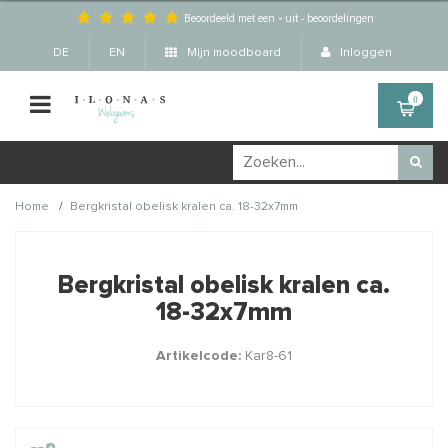
Beoordeeld met een
-
uit
-
beoordelingen
DE
EN
Mijn moodboard
Inloggen
0
/
Home
Bergkristal obelisk kralen ca. 18-32x7mm
Wellicht zijn deze
×
producten ook interessant
Bergkristal obelisk kralen ca.
voor je?
18-32x7mm
Artikelcode:
Kar8-61