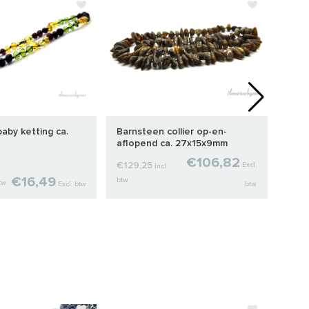
aby ketting ca.
Barnsteen collier op-en-
Peru
aflopend ca. 27x15x9mm
op- 
12m
€106,82
€129,25
€123
Excl.
Incl.
€16,49
btw
btw
btw
Excl. btw
btw