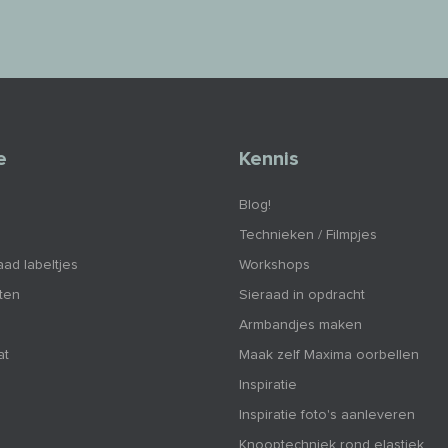
e
Kennis
Blog!
Technieken / Filmpjes
aad labeltjes
Workshops
nten
Sieraad in opdracht
Armbandjes maken
at
Maak zelf Maxima oorbellen
Inspiratie
Inspiratie foto's aanleveren
Knooptechniek rond elastiek