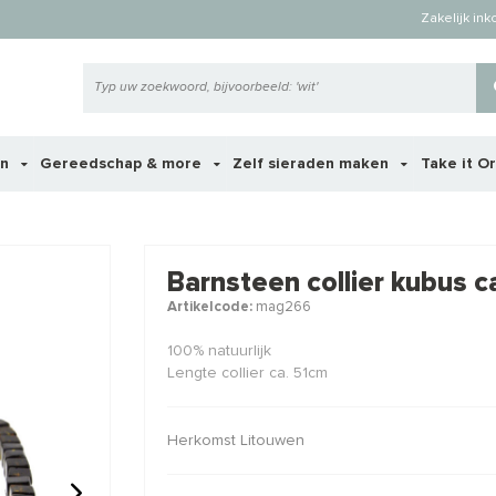
Zakelijk in
en
Gereedschap & more
Zelf sieraden maken
Take it O
 ook interessant voor je?
Barnsteen collier kubus 
Artikelcode:
mag266
100% natuurlijk
Lengte collier ca. 51cm
Herkomst Litouwen