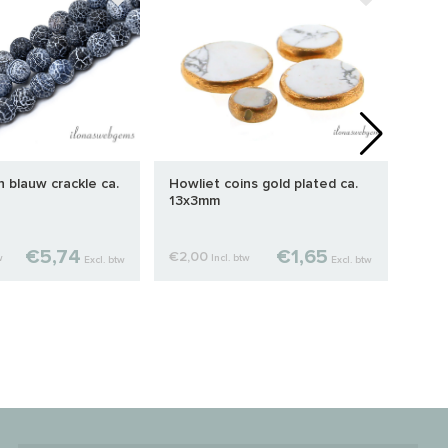
STA
n blauw crackle ca.
Howliet coins gold plated ca.
1cm 
13x3mm
scha
€5,74
€1,65
€2,00
€0,7
w
Incl. btw
Excl. btw
Excl. btw