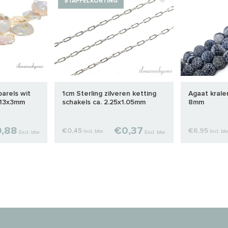
STAFFELKORTING
parels wit
1cm Sterling zilveren ketting
Agaat krale
x13x3mm
schakels ca. 2.25x1.05mm
8mm
,88
€0,37
€0,45
€6,95
Incl. btw
Incl. bt
Excl. btw
Excl. btw