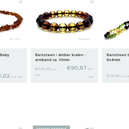
 Baby
Barnsteen / Amber kralen -
Barnsteen b
armband ca. 10mm
6x4mm
€90,87
€109,95
Excl.
Incl.
,02
btw
€19,95
Incl. 
Excl. btw
btw