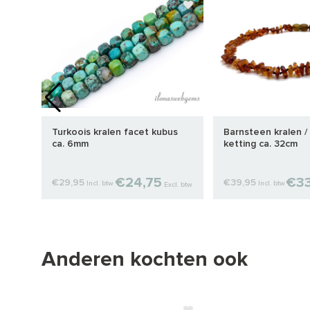
 ca.
Turkoois kralen facet kubus
Barnsteen kralen /
ca. 6mm
ketting ca. 32cm
€24,75
€33
€29,95
€39,95
Incl. btw
Incl. btw
cl. btw
Excl. btw
Anderen kochten ook