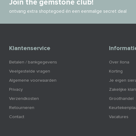
Join the gemstone club!
ontvang extra shoptegoed én een eenmalige secret deal
Klantenservice
Informati
Betalen / bankgegevens
Over Ilona
Veelgestelde vragen
Korting
Algemene voorwaarden
Je eigen sier
Privacy
Zakelijke kla
Verzendkosten
Groothandel
Retourneren
Keurtekenpla
Contact
Vacatures