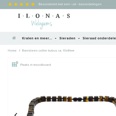
Beoordeeld met een
-
uit
-
beoordelingen
Kralen en meer...
Sieraden
Sieraad onderdel
/
Home
Barnsteen collier kubus ca. 10x8mm
Wellicht zijn deze producten
Plaats in moodboard
STAFFELKORTING