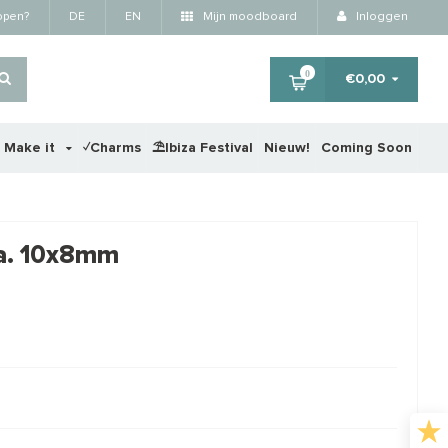
kopen?
DE
EN
Mijn moodboard
Inloggen
0
€0,00
r Make it
✓Charms
⛱️Ibiza Festival
Nieuw!
Coming Soon
×
ca. 10x8mm