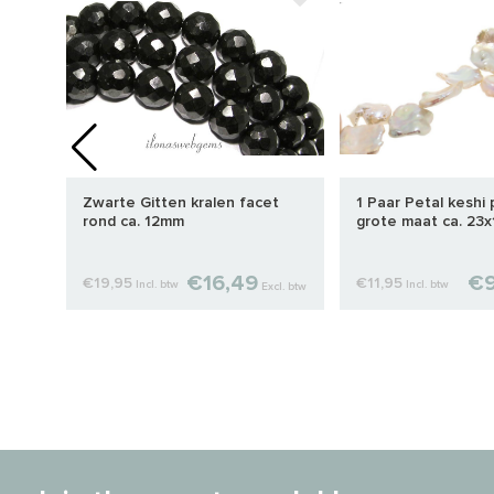
vaal
Zwarte Gitten kralen facet
1 Paar Petal keshi 
tot
rond ca. 12mm
grote maat ca. 23
€16,49
€9
€19,95
€11,95
Incl. btw
Incl. btw
cl. btw
Excl. btw