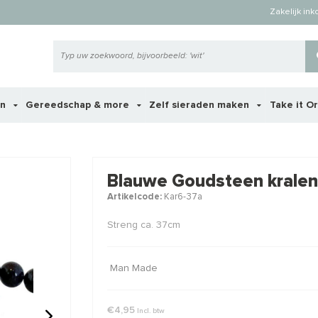
Zakelijk in
en
Gereedschap & more
Zelf sieraden maken
Take it O
 ook interessant voor je?
Blauwe Goudsteen kralen
Artikelcode:
Kar6-37a
STAFFELKO
Streng ca. 37cm
Man Made
€4,95
Incl. btw