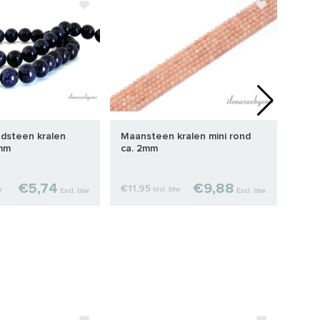
dsteen kralen
Maansteen kralen mini rond
Blau
0mm
ca. 2mm
rond
€5,74
€9,88
€11,95
€5,9
w
Incl. btw
Excl. btw
Excl. btw