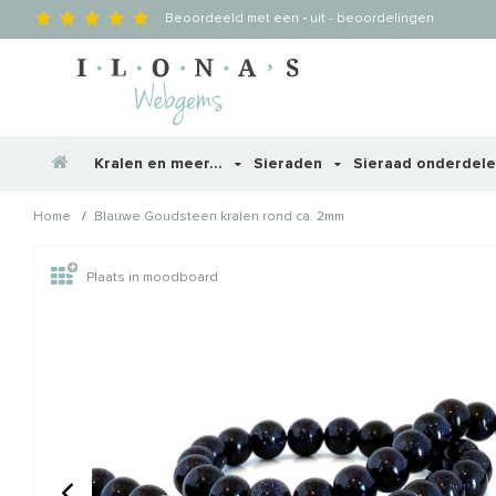
Beoordeeld met een
-
uit
-
beoordelingen
Kralen en meer...
Sieraden
Sieraad onderdel
/
Home
Blauwe Goudsteen kralen rond ca. 2mm
Wellicht zijn deze producten
Plaats in moodboard