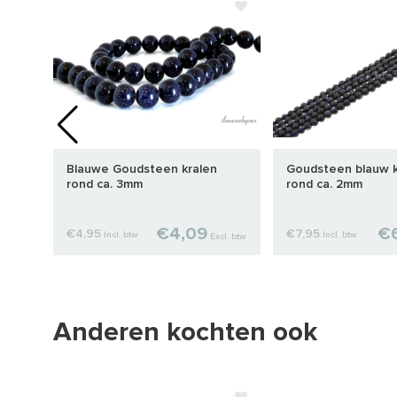
Blauwe Goudsteen kralen
Goudsteen blauw k
rond ca. 3mm
rond ca. 2mm
€4,09
€6
€4,95
€7,95
Incl. btw
Incl. btw
cl. btw
Excl. btw
Anderen kochten ook