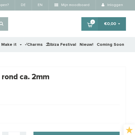
kopen?
DE
EN
Mijn moodboard
Inloggen
0
€0,00
r Make it
✓Charms
⛱️Ibiza Festival
Nieuw!
Coming Soon
×
 rond ca. 2mm
RTING