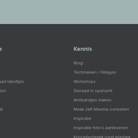
e
Kennis
Blog!
Technieken / Filmpjes
aad labeltjes
Workshops
nten
Sieraad in opdracht
Armbandjes maken
at
Maak zelf Maxima oorbellen
Inspiratie
Inspiratie foto's aanleveren
Knooptechniek rond elastiek