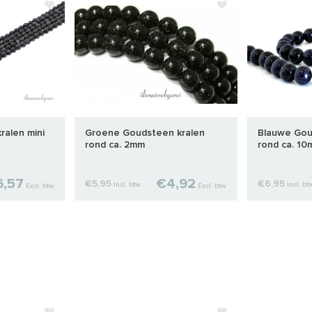
ralen mini
Groene Goudsteen kralen
Blauwe Gou
rond ca. 2mm
rond ca. 1
,57
€4,92
€5,95
€6,95
Incl. btw
Incl. bt
Excl. btw
Excl. btw