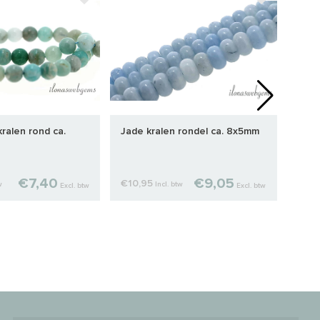
ralen rond ca.
Jade kralen rondel ca. 8x5mm
Rook
ca. 
€7,40
€9,05
€10,95
€38
w
Incl. btw
Excl. btw
Excl. btw