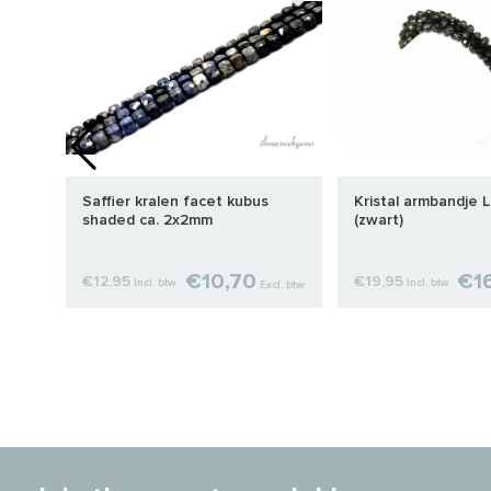
.
Saffier kralen facet kubus
Kristal armbandje L
shaded ca. 2x2mm
(zwart)
€10,70
€1
€12,95
€19,95
Incl. btw
Incl. btw
cl. btw
Excl. btw