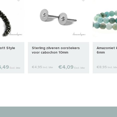
ott Style
Sterling zilveren oorstekers
Amazoniet k
voor cabochon 10mm
6mm
6,49
€4,09
€4,95
€8,95
Incl. btw
Incl. bt
Excl. btw
Excl. btw