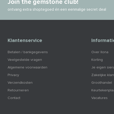
Join the gemstone club!
ontvang extra shoptegoed én een eenmalige secret deal
Klantenservice
Informati
Betalen / bankgegevens
Over Ilona
Veelgestelde vragen
Korting
Algemene voorwaarden
Je eigen sier
Privacy
Zakelijke kla
Verzendkosten
Groothandel
Retourneren
Keurtekenpla
Contact
Vacatures