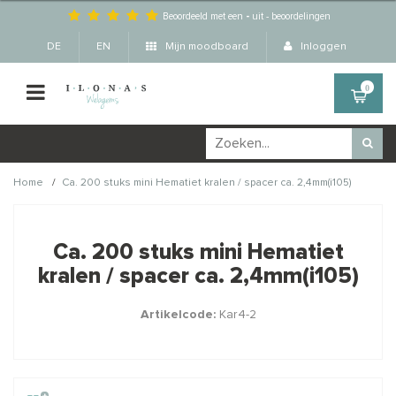
Beoordeeld met een
-
uit
-
beoordelingen
DE
EN
Mijn moodboard
Inloggen
0
/
Home
Ca. 200 stuks mini Hematiet kralen / spacer ca. 2,4mm(i105)
Wellicht zijn deze
×
producten ook interessant
Ca. 200 stuks mini Hematiet
voor je?
kralen / spacer ca. 2,4mm(i105)
Artikelcode:
Kar4-2
STAFFELKORTING