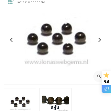
Plaats in moodboard
14/20 Rosé gold filled
1x Rozenkwarts kraal
stardust kraaltje ca.
rond 10mm - half
3mm
doorboord
Rijggat ca. 1mm
100% Natuurlijk
Klik voor staffelkorting
Boorgat ca. 1.2mm
€1,20
€0,80
Incl. btw
Incl. btw
€0,99
€0,66
Excl. btw
Excl. btw
9.6
BESTEL
BESTEL