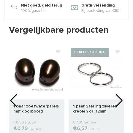
Niet goed, geld terug
Gratis verzending
100% garantie
Bij besteding van €55
Vergelijkbare producten
STAFFELKORTING
1 paar zoetwaterparels
1 paar Sterling zilveren
half doorboord
creolen ca. 12mm
€0,96
€7,95
Incl. btw
Incl. btw
€0,79
€6,57
Excl. btw
Excl. btw