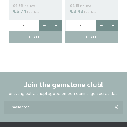
€6,95
€4,15
Incl. btw
Incl. btw
€5,74
€3,43
Excl. btw
Excl. btw
BESTEL
BESTEL
Join the gemstone club!
ontvang extra shoptegoed én een eenmalige secret deal