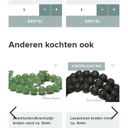
BESTEL
BESTEL
Anderen kochten ook
STAFFELKORTING
Aventurien/Aventurijn
Lavasteen kralen rond
kralen rond ca. 8mm
ca. 8mm