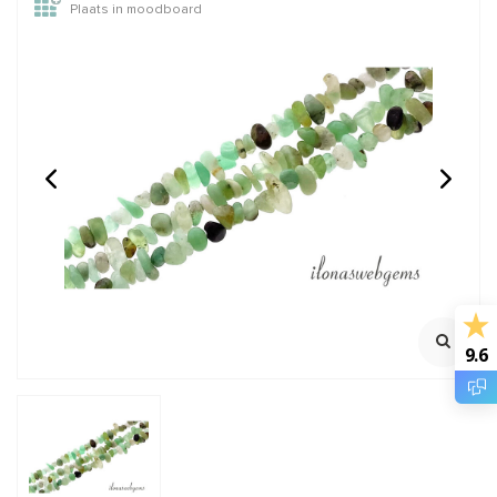
Plaats in moodboard
Onyx kralen split ca. 3-
Witte Jade split kralen
5mm
fijn ca. 3-5mm
Streng ca. 84cm
Streng ca. 82cm
€8,95
€6,95
Incl. btw
Incl. btw
€7,40
€5,74
Excl. btw
Excl. btw
9.6
BESTEL
BESTEL