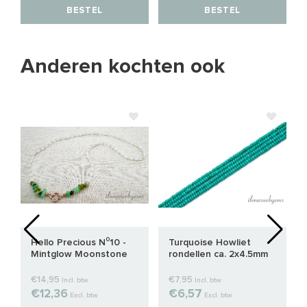
BESTEL
BESTEL
Anderen kochten ook
Hello Precious N⁰10 -
Turquoise Howliet
Mintglow Moonstone
rondellen ca. 2x4.5mm
€14,95
€7,95
Incl. btw
Incl. btw
€12,36
€6,57
Excl. btw
Excl. btw