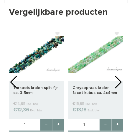
Vergelijkbare producten
Turkoois kralen split fijn
Chrysopraas kralen
ca. 3-5mm
facet kubus ca. 4x4mm
€14,95
€15,95
Incl. btw
Incl. btw
€12,36
€13,18
Excl. btw
Excl. btw