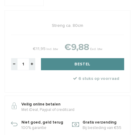
Streng ca. 80cm
€9,88
€11,95
Incl. btw
Excl. btw
BESTEL
6 stuks op voorraad
Veilig online betalen
Met iDeal, Paypal of creditcard
Niet goed, geld terug
Gratis verzending
100% garantie
Bij besteding van €55