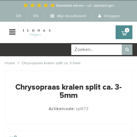
Beoordeeld met een
-
uit
-
beoordelingen
DE
EN
Mijn moodboard
Inloggen
0
/
Home
Chrysopraas kralen split ca. 3-5mm
Wellicht zijn deze
×
producten ook interessant
Chrysopraas kralen split ca. 3-
voor je?
5mm
Artikelcode:
split73