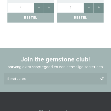
BESTEL
BESTEL
Join the gemstone club!
ontvang extra shoptegoed én een eenmalige secret deal