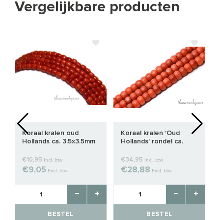
Vergelijkbare producten
Koraal kralen oud
Koraal kralen 'Oud
Hollands ca. 3.5x3.5mm
Hollands' rondel ca.
9x6mm
€10,95
€34,95
Incl. btw
Incl. btw
€9,05
€28,88
Excl. btw
Excl. btw
BESTEL
BESTEL