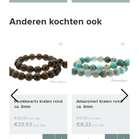
Anderen kochten ook
Rookkwarts kralen rond
Amazoniet kralen rond
ca. 8mm
ca. 8mm
€28,95
€9,95
Incl. btw
Incl. btw
€23,93
€8,22
Excl. btw
Excl. btw