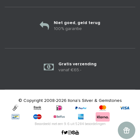
Niet goed, geld terug
100% garantie
Gratis verzending
vanaf €65.-
© Copyright 2008-2026 Ilona's Silver & Gemstones
Beoordeeld met een
9.6
uit
5284
beoordelingen