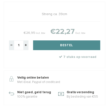
Streng ca. 39cm
€22,27
€26,95
Incl. btw
Excl. btw
BESTEL
7 stuks op voorraad
Veilig online betalen
Met iDeal, Paypal of creditcard
Niet goed, geld terug
Gratis verzending
100% garantie
Bij besteding van €55