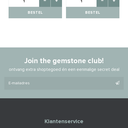
BESTEL
BESTEL
Join the gemstone club!
ontvang extra shoptegoed én een eenmalige secret deal
Klantenservice