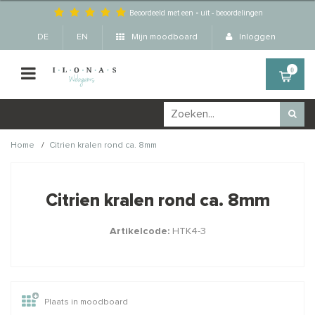
Beoordeeld met een
-
uit
-
beoordelingen
DE
EN
Mijn moodboard
Inloggen
0
/
Home
Citrien kralen rond ca. 8mm
Wellicht zijn deze
×
producten ook interessant
Citrien kralen rond ca. 8mm
voor je?
Artikelcode:
HTK4-3
Plaats in moodboard