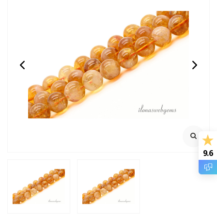
Angeliet kralen rond ca.
Citrien kralen rond
8mm
facet ca. 4mm
100% natuurlijk
Streng ca. 38cm
€18,95
€19,95
Incl. btw
Incl. btw
€15,66
€16,49
Excl. btw
Excl. btw
9.6
BESTEL
BESTEL