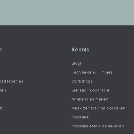
e
Kennis
Blog!
Technieken / Filmpjes
aad labeltjes
Workshops
nten
Sieraad in opdracht
Armbandjes maken
at
Maak zelf Maxima oorbellen
Inspiratie
Inspiratie foto's aanleveren