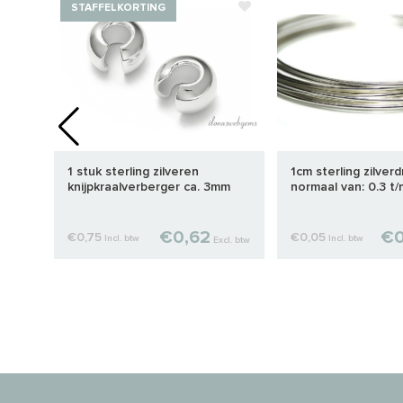
STAFFELKORTING
d
1 stuk sterling zilveren
1cm sterling zilver
knijpkraalverberger ca. 3mm
normaal van: 0.3 t
€0,62
€0
€0,75
€0,05
Incl. btw
Incl. btw
cl. btw
Excl. btw