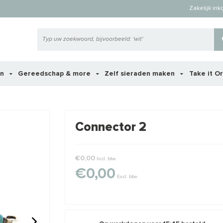
Zakelijk in
en
Gereedschap & more
Zelf sieraden maken
Take it O
 ook interessant voor je?
Connector 2
STAFFELKO
€0,00
Incl. btw
€0,00
Excl. btw