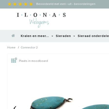
Beoordeeld met een
-
uit
-
beoordelingen
Kralen en meer...
Sieraden
Sieraad onderdel
/
Home
Connector 2
Wellicht zijn deze producten
Plaats in moodboard
STAFFELKORTING