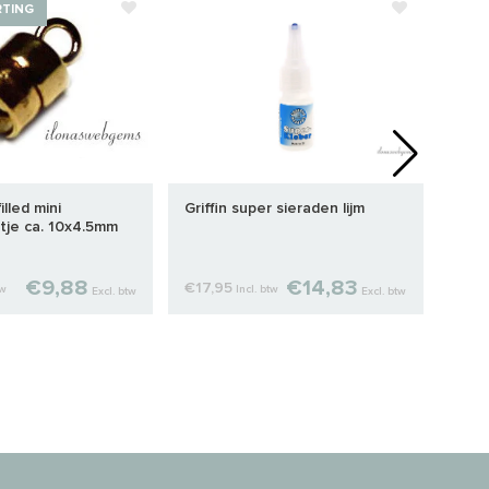
RTING
illed mini
Griffin super sieraden lijm
Hema
tje ca. 10x4.5mm
disc
€9,88
€14,83
€17,95
€5,7
tw
Incl. btw
Excl. btw
Excl. btw