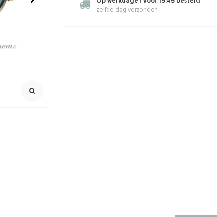
Op werkdagen voor 15:45 besteld,
zelfde dag verzonden
ijpkraaltjes
14/20 Gold filled kraal
1 stuk sterl
gehamerd van: 3 t/m 8mm
knijpkraalv
925/ 1e gehalt
Mooi sluitend
,79
€0,74
€0,90
€2,25
Klik voor staff
Incl. btw
Incl. bt
Excl. btw
Excl. btw