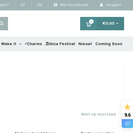
kopen?
DE
EN
Mijn moodboard
Inloggen
0
€0,00
r Make it
✓Charms
⛱️Ibiza Festival
Nieuw!
Coming Soon
×
RTING
STAFFELKORTING
STA
9.6
Niet op voorraad