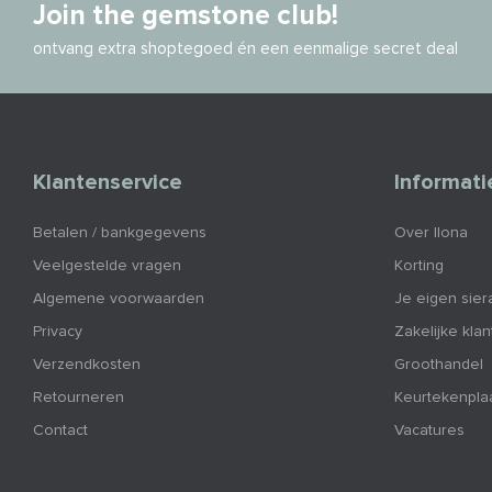
Join the gemstone club!
ontvang extra shoptegoed én een eenmalige secret deal
Klantenservice
Informati
Betalen / bankgegevens
Over Ilona
Veelgestelde vragen
Korting
Algemene voorwaarden
Je eigen sier
Privacy
Zakelijke kla
Verzendkosten
Groothandel
Retourneren
Keurtekenpla
Contact
Vacatures